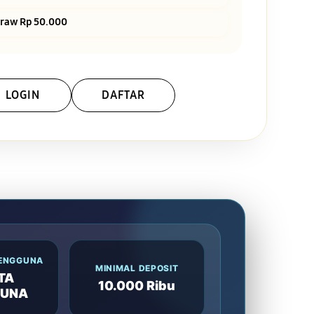
raw Rp 50.000
LOGIN
DAFTAR
PENGGUNA
MINIMAL DEPOSIT
TA
10.000 Ribu
GUNA