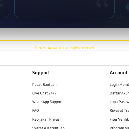
© 2026 DANATOTO. All rights reserved.
Support
Account
Pusat Bantuan
Login Mem
Live Chat 24/7
Daftar Aku
WhatsApp Support
Lupa Passw
FAQ
Riwayat Tr
Kebijakan Privasi
Fitur Verifi
Syarat & Ketentuan
Program VI