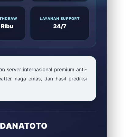
ITHDRAW
LAYANAN SUPPORT
 Ribu
24/7
n server internasional premium anti-
atter naga emas, dan hasil prediksi
A DANATOTO