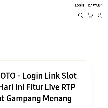
LOGIN
DAFTAR
Cari
Troli
Login/Sign-Up
Cari
TO - Login Link Slot
ari Ini Fitur Live RTP
at Gampang Menang