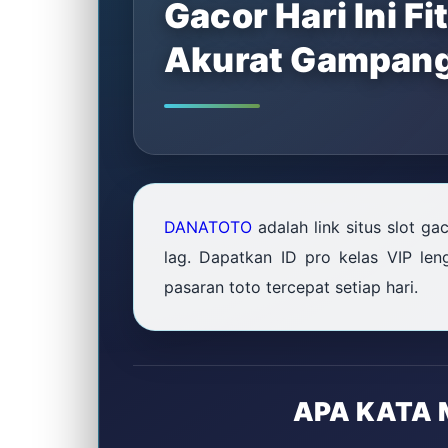
Gacor Hari Ini Fi
Akurat Gampan
DANATOTO
adalah link situs slot g
lag. Dapatkan ID pro kelas VIP len
pasaran toto tercepat setiap hari.
APA KATA 