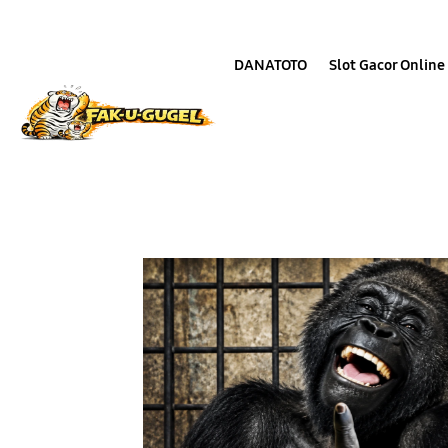
Skip
to
content
DANATOTO
Slot Gacor Online
Buka Info Lebih Lanjut