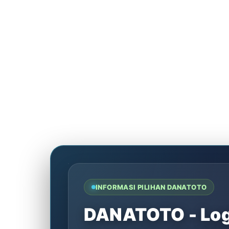
Layer Popup Close
INFORMASI PILIHAN DANATOTO
DANATOTO - Logi