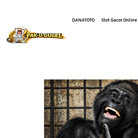
Skip
to
content
DANATOTO
Slot Gacor Online
Buka Info Lebih Lanjut