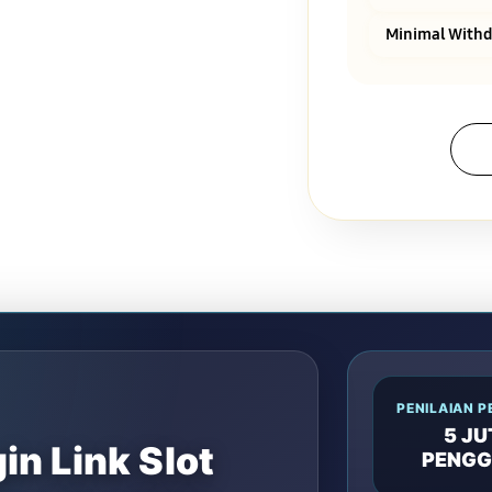
Minimal Withd
PENILAIAN 
5 JU
n Link Slot
PENG