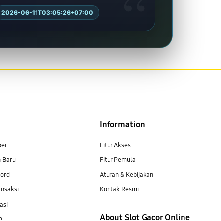
2026-06-11T03:05:26+07:00
Information
ber
Fitur Akses
n Baru
Fitur Pemula
ord
Aturan & Kebijakan
ansaksi
Kontak Resmi
kasi
About Slot Gacor Online
P