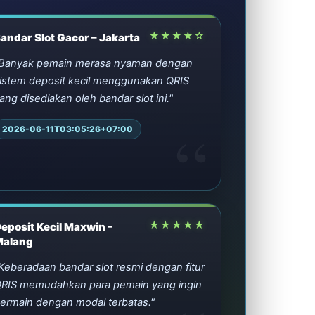
★★★★☆
andar Slot Gacor – Jakarta
Banyak pemain merasa nyaman dengan
istem deposit kecil menggunakan QRIS
ang disediakan oleh bandar slot ini."
2026-06-11T03:05:26+07:00
★★★★★
eposit Kecil Maxwin -
alang
Keberadaan bandar slot resmi dengan fitur
RIS memudahkan para pemain yang ingin
ermain dengan modal terbatas."