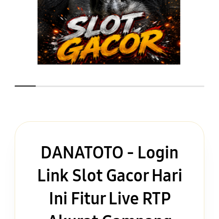
DANATOTO - Login
Link Slot Gacor Hari
Ini Fitur Live RTP