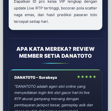
Dapatkan ID pro kelas VIP lengkap dengan
update Live RTP tertinggi, bocoran pola scatter
naga emas, dan hasil prediksi pasaran toto
tercepat setiap hari.
APA KATA MEREKA? REVIEW
MEMBER SETIA DANATOTO
★★★★★
DANATOTO – Surabaya
"DANATOTO adalah agen slot online yang
menyediakan login link slot gacor hari ini live
RTP akurat gampang menang dengan
pembayaran jackpot besar, gameplay asik dan