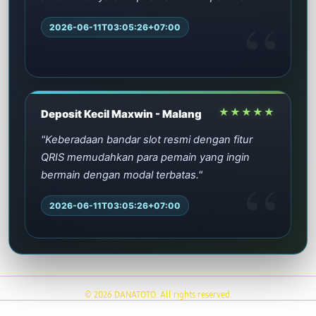
2026-06-11T03:05:26+07:00
★★★★★
Deposit Kecil Maxwin - Malang
"Keberadaan bandar slot resmi dengan fitur
QRIS memudahkan para pemain yang ingin
bermain dengan modal terbatas."
2026-06-11T03:05:26+07:00
© 2026 DANATOTO. All rights reserved.