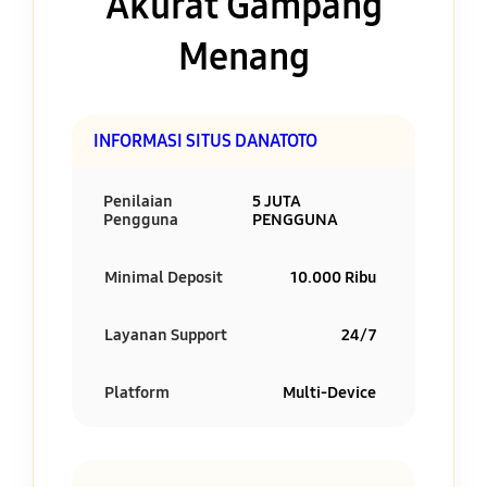
Akurat Gampang
Menang
INFORMASI SITUS DANATOTO
Penilaian
5 JUTA
Pengguna
PENGGUNA
Minimal Deposit
10.000 Ribu
Layanan Support
24/7
Platform
Multi-Device