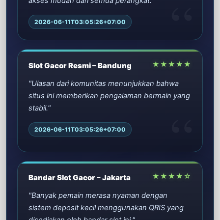
akses mudah dari semua perangkat."
2026-06-11T03:05:26+07:00
★★★★★
Slot Gacor Resmi – Bandung
"Ulasan dari komunitas menunjukkan bahwa
situs ini memberikan pengalaman bermain yang
stabil."
2026-06-11T03:05:26+07:00
★★★★☆
Bandar Slot Gacor – Jakarta
"Banyak pemain merasa nyaman dengan
sistem deposit kecil menggunakan QRIS yang