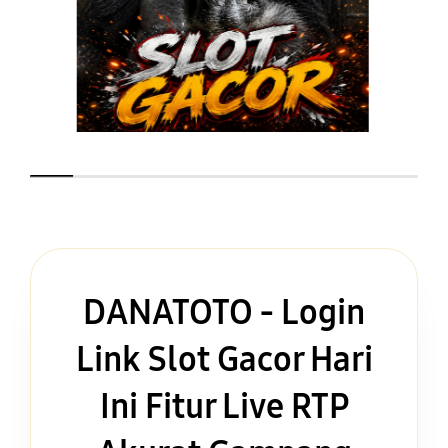
DANATOTO - Login
Link Slot Gacor Hari
Ini Fitur Live RTP