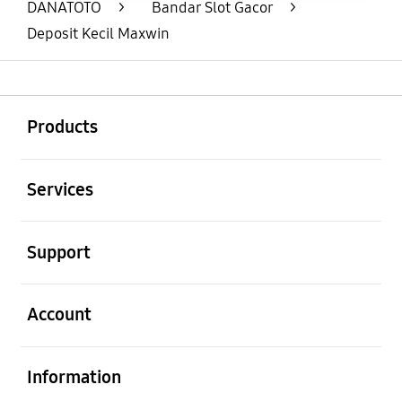
DANATOTO
>
Bandar Slot Gacor
>
Deposit Kecil Maxwin
Buka
Footer Navigation
Products
Buka
Services
Buka
Support
Buka
Account
Buka
Information