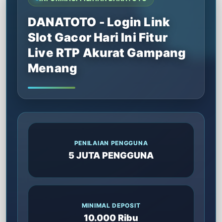
DANATOTO - Login Link
Slot Gacor Hari Ini Fitur
Live RTP Akurat Gampang
Menang
PENILAIAN PENGGUNA
5 JUTA PENGGUNA
MINIMAL DEPOSIT
10.000 Ribu