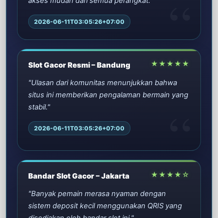
akses mudah dari semua perangkat."
2026-06-11T03:05:26+07:00
★★★★★
Slot Gacor Resmi – Bandung
"Ulasan dari komunitas menunjukkan bahwa
situs ini memberikan pengalaman bermain yang
stabil."
2026-06-11T03:05:26+07:00
★★★★☆
Bandar Slot Gacor – Jakarta
"Banyak pemain merasa nyaman dengan
sistem deposit kecil menggunakan QRIS yang