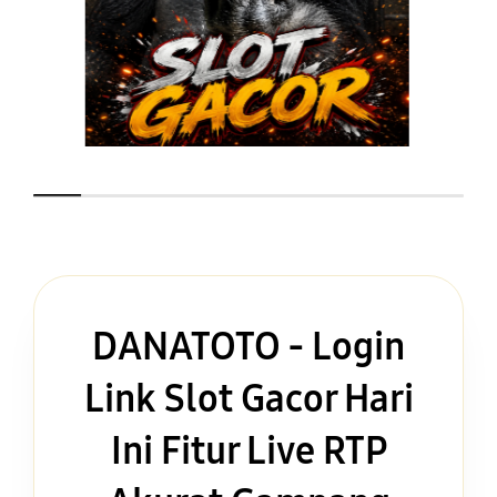
DANATOTO - Login
Link Slot Gacor Hari
Ini Fitur Live RTP