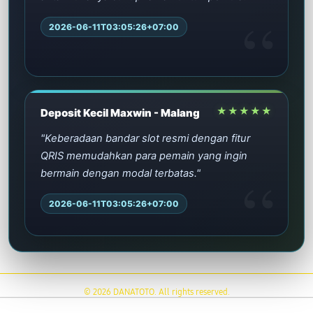
2026-06-11T03:05:26+07:00
★★★★★
Deposit Kecil Maxwin - Malang
"Keberadaan bandar slot resmi dengan fitur
QRIS memudahkan para pemain yang ingin
bermain dengan modal terbatas."
2026-06-11T03:05:26+07:00
© 2026 DANATOTO. All rights reserved.