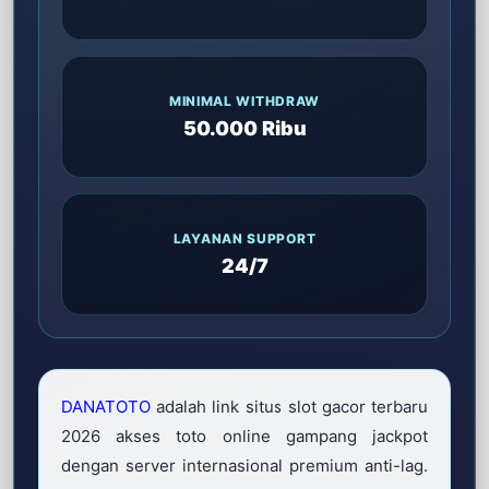
MINIMAL WITHDRAW
50.000 Ribu
LAYANAN SUPPORT
24/7
DANATOTO
adalah link situs slot gacor terbaru
2026 akses toto online gampang jackpot
dengan server internasional premium anti-lag.