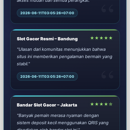
akses mudah dari semua perangkat."
2026-06-11T03:05:26+07:00
★★★★★
Slot Gacor Resmi – Bandung
"Ulasan dari komunitas menunjukkan bahwa
situs ini memberikan pengalaman bermain yang
stabil."
2026-06-11T03:05:26+07:00
★★★★☆
Bandar Slot Gacor – Jakarta
"Banyak pemain merasa nyaman dengan
sistem deposit kecil menggunakan QRIS yang