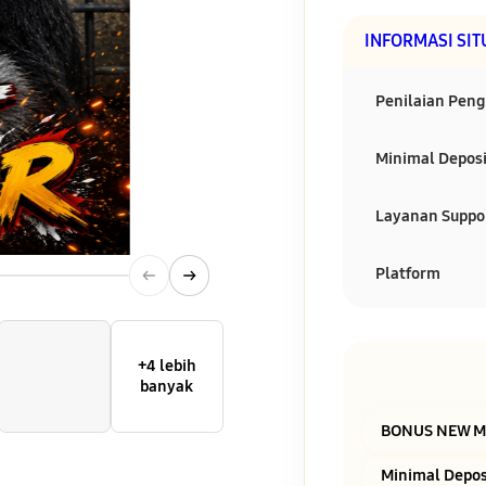
INFORMASI SIT
Penilaian Pen
Minimal Deposi
Layanan Suppo
Sebelumnya
Berikutnya
Platform
+4 lebih
banyak
BONUS NEW M
Minimal Depos