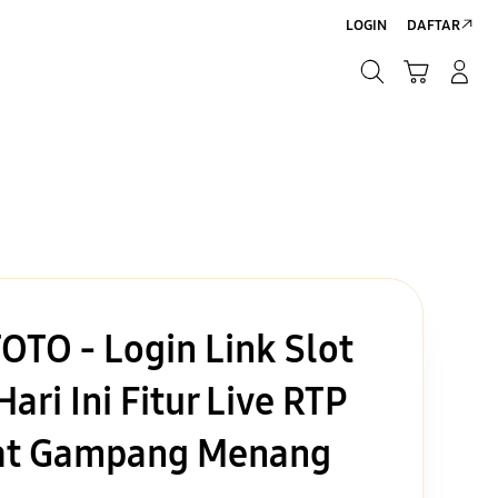
LOGIN
DAFTAR
Cari
Troli
Login/Sign-Up
Cari
TO - Login Link Slot
ari Ini Fitur Live RTP
at Gampang Menang