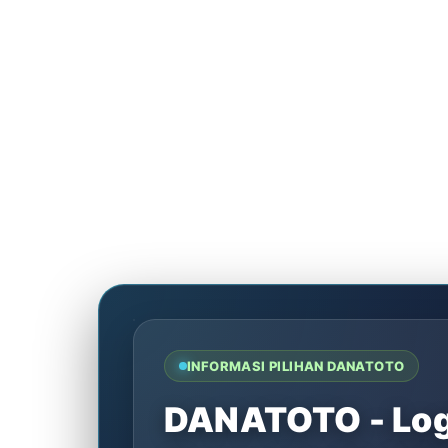
Layer Popup Close
INFORMASI PILIHAN DANATOTO
DANATOTO - Logi