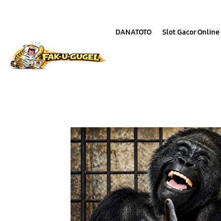
Skip
to
content
DANATOTO
Slot Gacor Online
Buka Info Lebih Lanjut