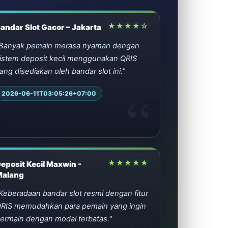
★★★★☆
andar Slot Gacor – Jakarta
Banyak pemain merasa nyaman dengan
istem deposit kecil menggunakan QRIS
ang disediakan oleh bandar slot ini."
2026-06-11T03:05:26+07:00
★★★★★
eposit Kecil Maxwin -
alang
Keberadaan bandar slot resmi dengan fitur
RIS memudahkan para pemain yang ingin
ermain dengan modal terbatas."