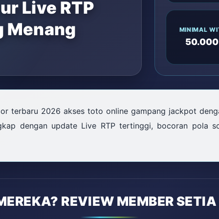
tur Live RTP
g Menang
MINIMAL W
50.000
acor terbaru 2026 akses toto online gampang jackpot denga
gkap dengan update Live RTP tertinggi, bocoran pola sc
MEREKA? REVIEW MEMBER SETI