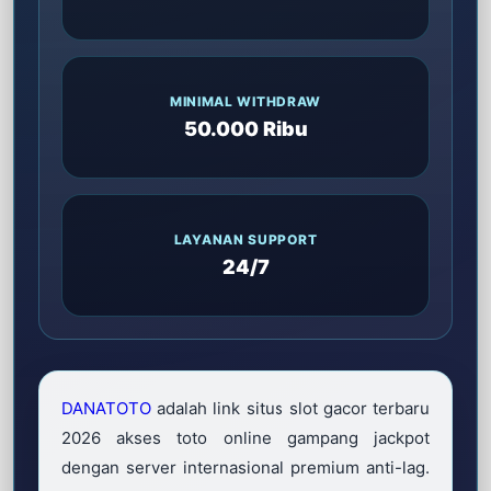
MINIMAL WITHDRAW
50.000 Ribu
LAYANAN SUPPORT
24/7
DANATOTO
adalah link situs slot gacor terbaru
2026 akses toto online gampang jackpot
dengan server internasional premium anti-lag.