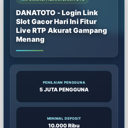
DANATOTO - Login Link
Slot Gacor Hari Ini Fitur
Live RTP Akurat Gampang
Menang
PENILAIAN PENGGUNA
5 JUTA PENGGUNA
MINIMAL DEPOSIT
10.000 Ribu