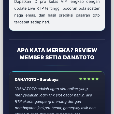
Dapatkan ID pro kelas VIP lengkap dengan
update Live RTP tertinggi, bocoran pola scatter
naga emas, dan hasil prediksi pasaran toto
tercepat setiap hari.
APA KATA MEREKA? REVIEW
MEMBER SETIA DANATOTO
★★★★★
DANATOTO – Surabaya
"DANATOTO adalah agen slot online yang
menyediakan login link slot gacor hari ini live
RTP akurat gampang menang dengan
pembayaran jackpot besar, gameplay asik dan