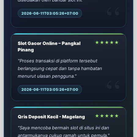
disediakan oleh bandar slot ini."
2026-06-11T03:05:26+07:00
★★★★★
Slot Gacor Online – Pangkal
Pinang
"Proses transaksi di platform tersebut
berlangsung cepat dan tanpa hambatan
menurut ulasan pengguna."
2026-06-11T03:05:26+07:00
★★★★★
Qris Deposit Kecil - Magelang
"Saya mencoba bermain slot di situs ini dan
antarmukanya cukup ramah untuk pemula."