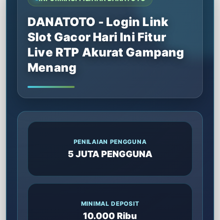
DANATOTO - Login Link
Slot Gacor Hari Ini Fitur
Live RTP Akurat Gampang
Menang
PENILAIAN PENGGUNA
5 JUTA PENGGUNA
MINIMAL DEPOSIT
10.000 Ribu