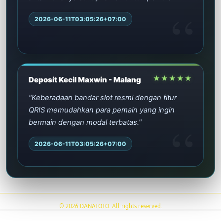
2026-06-11T03:05:26+07:00
★★★★★
Deposit Kecil Maxwin - Malang
"Keberadaan bandar slot resmi dengan fitur
QRIS memudahkan para pemain yang ingin
bermain dengan modal terbatas."
2026-06-11T03:05:26+07:00
© 2026 DANATOTO. All rights reserved.