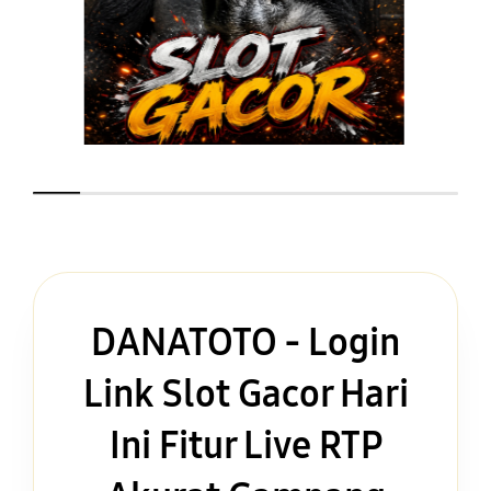
DANATOTO - Login
Link Slot Gacor Hari
Ini Fitur Live RTP