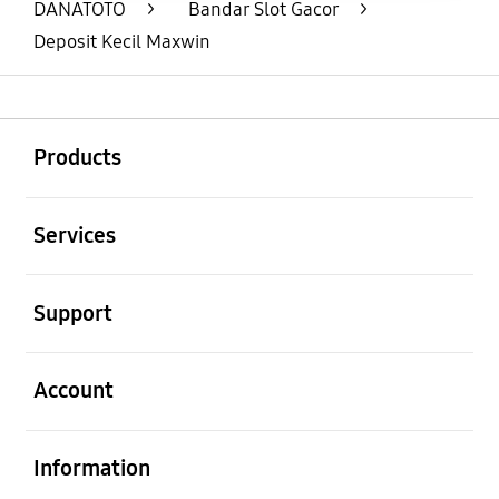
DANATOTO
>
Bandar Slot Gacor
>
Deposit Kecil Maxwin
Buka
Footer Navigation
Products
Buka
Services
Buka
Support
Buka
Account
Buka
Information