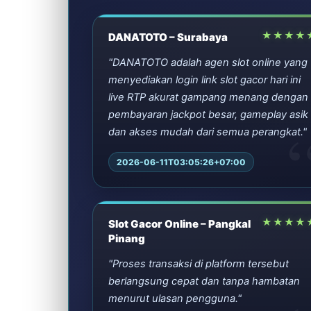
★★★★
DANATOTO – Surabaya
"DANATOTO adalah agen slot online yang
menyediakan login link slot gacor hari ini
live RTP akurat gampang menang dengan
pembayaran jackpot besar, gameplay asik
dan akses mudah dari semua perangkat."
2026-06-11T03:05:26+07:00
★★★★
Slot Gacor Online – Pangkal
Pinang
"Proses transaksi di platform tersebut
berlangsung cepat dan tanpa hambatan
menurut ulasan pengguna."