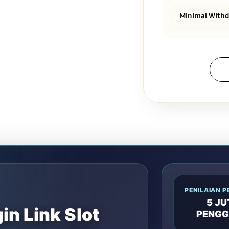
Minimal Withd
PENILAIAN 
5 JU
n Link Slot
PENG