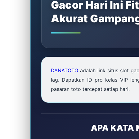
Gacor Hari Ini Fi
Akurat Gampan
DANATOTO
adalah link situs slot g
lag. Dapatkan ID pro kelas VIP len
pasaran toto tercepat setiap hari.
APA KATA 