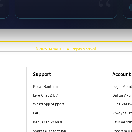
© 2026 DANATOTO. All rights reserved.
Support
Account
Pusat Bantuan
Login Mem
Live Chat 24/7
Daftar Aku
WhatsApp Support
Lupa Passw
FAQ
Riwayat Tr
Kebijakan Privasi
Fitur Verifi
Syarat & Ketentuan
Program VI