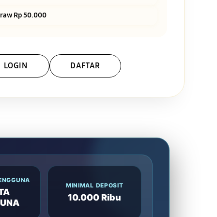
raw Rp 50.000
LOGIN
DAFTAR
PENGGUNA
MINIMAL DEPOSIT
TA
10.000 Ribu
GUNA