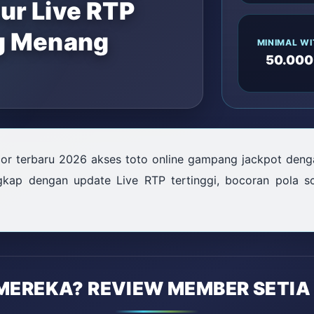
tur Live RTP
g Menang
MINIMAL W
50.000
acor terbaru 2026 akses toto online gampang jackpot denga
gkap dengan update Live RTP tertinggi, bocoran pola sc
MEREKA? REVIEW MEMBER SETI