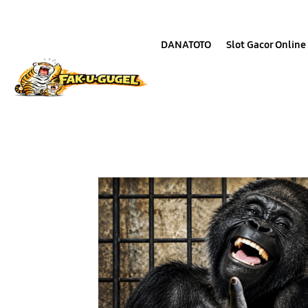
Skip
to
content
DANATOTO
Slot Gacor Online
Buka Info Lebih Lanjut