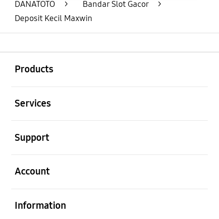
DANATOTO
>
Bandar Slot Gacor
>
Deposit Kecil Maxwin
Buka
Footer Navigation
Products
Buka
Services
Buka
Support
Buka
Account
Buka
Information