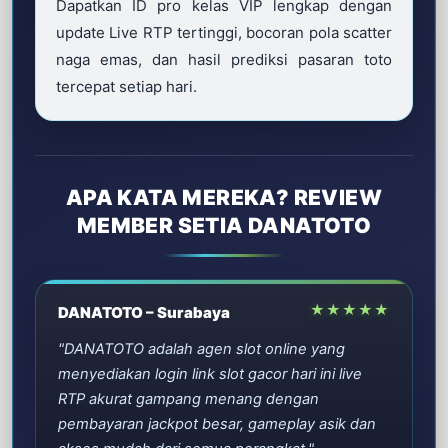
Dapatkan ID pro kelas VIP lengkap dengan
update Live RTP tertinggi, bocoran pola scatter
naga emas, dan hasil prediksi pasaran toto
tercepat setiap hari.
APA KATA MEREKA? REVIEW
MEMBER SETIA DANATOTO
★★★★★
DANATOTO – Surabaya
"DANATOTO adalah agen slot online yang
menyediakan login link slot gacor hari ini live
RTP akurat gampang menang dengan
pembayaran jackpot besar, gameplay asik dan