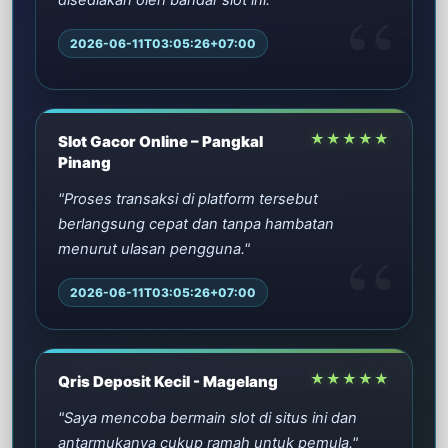
disediakan oleh bandar slot ini."
2026-06-11T03:05:26+07:00
★★★★★
Slot Gacor Online – Pangkal
Pinang
"Proses transaksi di platform tersebut
berlangsung cepat dan tanpa hambatan
menurut ulasan pengguna."
2026-06-11T03:05:26+07:00
★★★★★
Qris Deposit Kecil - Magelang
"Saya mencoba bermain slot di situs ini dan
antarmukanya cukup ramah untuk pemula."