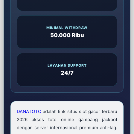
MINIMAL WITHDRAW
50.000 Ribu
LAYANAN SUPPORT
24/7
DANATOTO
adalah link situs slot gacor terbaru
2026 akses toto online gampang jackpot
dengan server internasional premium anti-lag.