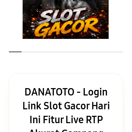
DANATOTO - Login
Link Slot Gacor Hari
Ini Fitur Live RTP