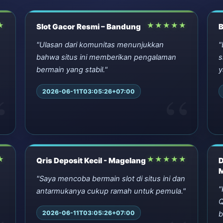
★
★★★★★
Slot Gacor Resmi – Bandung
B
"Ulasan dari komunitas menunjukkan
"
bahwa situs ini memberikan pengalaman
s
bermain yang stabil."
y
2026-06-11T03:05:26+07:00
★
★★★★★
Qris Deposit Kecil - Magelang
D
M
"Saya mencoba bermain slot di situs ini dan
"
antarmukanya cukup ramah untuk pemula."
Q
2026-06-11T03:05:26+07:00
b