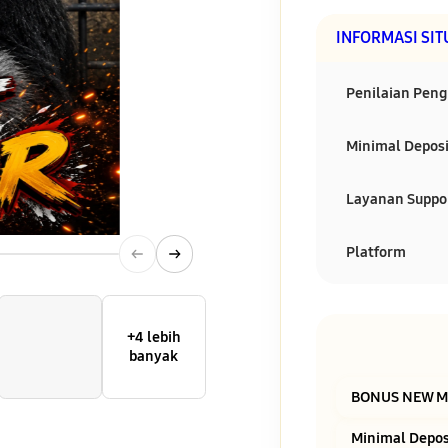
INFORMASI SIT
Penilaian Pen
Minimal Deposi
Layanan Suppo
Sebelumnya
Berikutnya
Platform
+4 lebih
banyak
BONUS NEW M
Minimal Depos