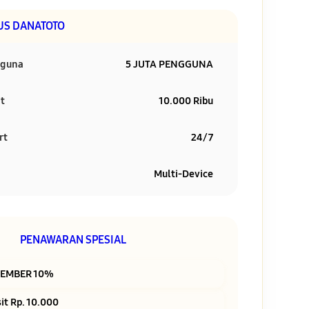
US DANATOTO
gguna
5 JUTA PENGGUNA
t
10.000 Ribu
rt
24/7
Multi-Device
PENAWARAN SPESIAL
EMBER 10%
it Rp. 10.000