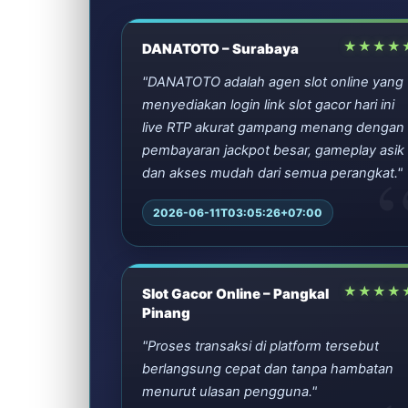
★★★★
DANATOTO – Surabaya
"DANATOTO adalah agen slot online yang
menyediakan login link slot gacor hari ini
live RTP akurat gampang menang dengan
pembayaran jackpot besar, gameplay asik
dan akses mudah dari semua perangkat."
2026-06-11T03:05:26+07:00
★★★★
Slot Gacor Online – Pangkal
Pinang
"Proses transaksi di platform tersebut
berlangsung cepat dan tanpa hambatan
menurut ulasan pengguna."