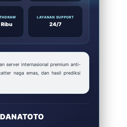
ITHDRAW
LAYANAN SUPPORT
 Ribu
24/7
n server internasional premium anti-
atter naga emas, dan hasil prediksi
A DANATOTO