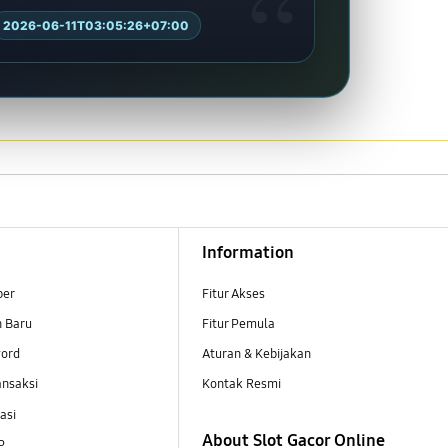
2026-06-11T03:05:26+07:00
Information
ber
Fitur Akses
n Baru
Fitur Pemula
ord
Aturan & Kebijakan
ansaksi
Kontak Resmi
kasi
About Slot Gacor Online
P