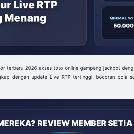
tur Live RTP
g Menang
MINIMAL W
50.000
acor terbaru 2026 akses toto online gampang jackpot denga
gkap dengan update Live RTP tertinggi, bocoran pola sc
MEREKA? REVIEW MEMBER SETI