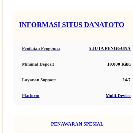
INFORMASI SITUS DANATOTO
Penilaian Pengguna
5 JUTA PENGGUNA
Minimal Deposit
10.000 Ribu
Layanan Support
24/7
Platform
Multi-Device
PENAWARAN SPESIAL