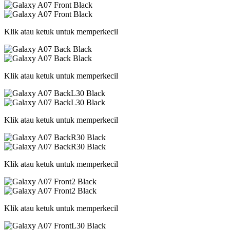
Klik atau ketuk untuk memperkecil
Klik atau ketuk untuk memperkecil
Klik atau ketuk untuk memperkecil
Klik atau ketuk untuk memperkecil
Klik atau ketuk untuk memperkecil