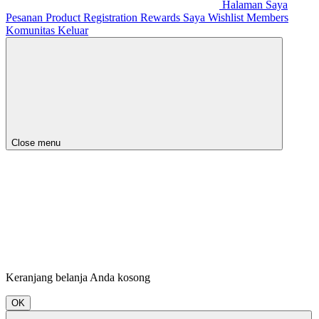
Halaman Saya
Pesanan
Product Registration
Rewards Saya
Wishlist
Members
Komunitas
Keluar
Close menu
Keranjang belanja Anda kosong
OK