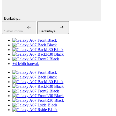
Berikutnya
Sebelumnya
Berikutnya
+4 lebih banyak