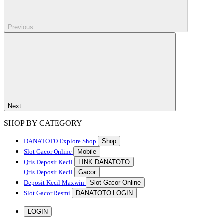
Previous
Next
SHOP BY CATEGORY
DANATOTO
Explore Shop
Shop
Slot Gacor Online
Mobile
Qris Deposit Kecil
LINK DANATOTO
Qris Deposit Kecil
Gacor
Deposit Kecil Maxwin
Slot Gacor Online
Slot Gacor Resmi
DANATOTO LOGIN
LOGIN