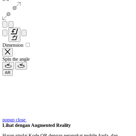
Dimension
Spin the angle
AR
popup close
Lihat dengan Augmented Reality
Harap pindai Kode QR dengan perangkat mobile Anda, dan