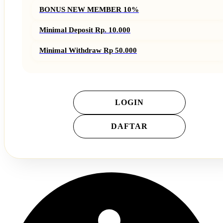
BONUS NEW MEMBER 10%
Minimal Deposit Rp. 10.000
Minimal Withdraw Rp 50.000
LOGIN
DAFTAR