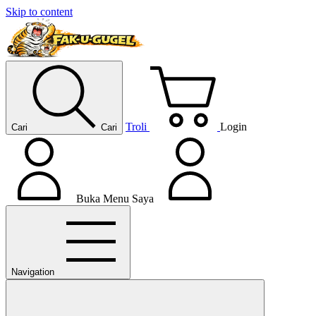
Skip to content
Troli
Login
Cari
Cari
Buka Menu Saya
Navigation