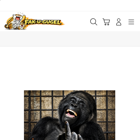
Skip
to
content
Cari
Troli
Login
Navigation
Buka Info Lebih Lanjut