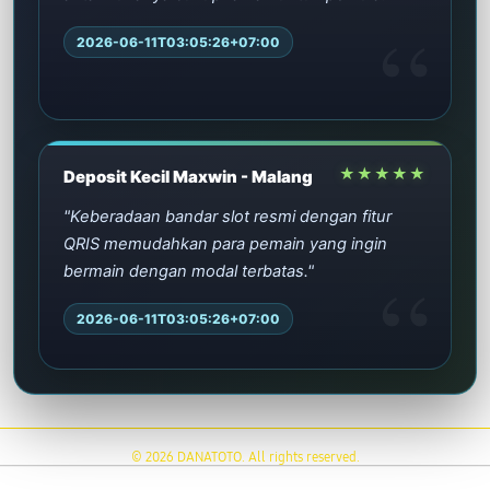
2026-06-11T03:05:26+07:00
★★★★★
Deposit Kecil Maxwin - Malang
"Keberadaan bandar slot resmi dengan fitur
QRIS memudahkan para pemain yang ingin
bermain dengan modal terbatas."
2026-06-11T03:05:26+07:00
© 2026 DANATOTO. All rights reserved.