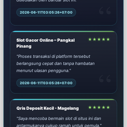
disediakan oleh bandar slot ini."
2026-06-11T03:05:26+07:00
★★★★★
Slot Gacor Online – Pangkal
Pinang
"Proses transaksi di platform tersebut
berlangsung cepat dan tanpa hambatan
menurut ulasan pengguna."
2026-06-11T03:05:26+07:00
★★★★★
Qris Deposit Kecil - Magelang
"Saya mencoba bermain slot di situs ini dan
antarmukanya cukup ramah untuk pemula."