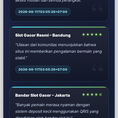
akses mudah dari semua perangkat."
2026-06-11T03:05:26+07:00
★★★★★
Slot Gacor Resmi – Bandung
"Ulasan dari komunitas menunjukkan bahwa
situs ini memberikan pengalaman bermain yang
stabil."
2026-06-11T03:05:26+07:00
★★★★☆
Bandar Slot Gacor – Jakarta
"Banyak pemain merasa nyaman dengan
sistem deposit kecil menggunakan QRIS yang