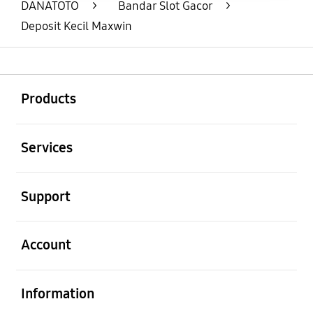
DANATOTO
>
Bandar Slot Gacor
>
Deposit Kecil Maxwin
Buka
Footer Navigation
Products
Buka
Services
Buka
Support
Buka
Account
Buka
Information