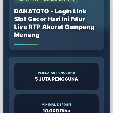
DANATOTO - Login Link
Slot Gacor Hari Ini Fitur
Live RTP Akurat Gampang
Menang
PENILAIAN PENGGUNA
5 JUTA PENGGUNA
MINIMAL DEPOSIT
10.000 Ribu