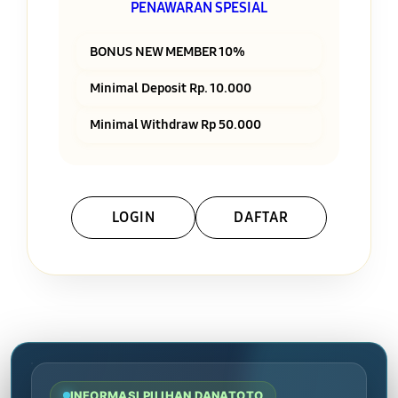
PENAWARAN SPESIAL
BONUS NEW MEMBER 10%
Minimal Deposit Rp. 10.000
Minimal Withdraw Rp 50.000
LOGIN
DAFTAR
Layer Popup Close
INFORMASI PILIHAN DANATOTO