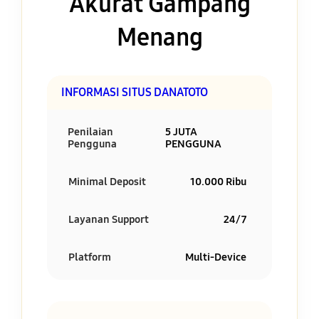
Akurat Gampang
Menang
INFORMASI SITUS DANATOTO
Penilaian
5 JUTA
Pengguna
PENGGUNA
Minimal Deposit
10.000 Ribu
Layanan Support
24/7
Platform
Multi-Device