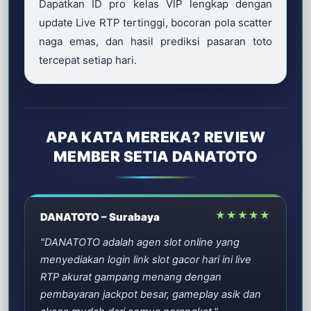
Dapatkan ID pro kelas VIP lengkap dengan
update Live RTP tertinggi, bocoran pola scatter
naga emas, dan hasil prediksi pasaran toto
tercepat setiap hari.
APA KATA MEREKA? REVIEW
MEMBER SETIA DANATOTO
★★★★★
DANATOTO – Surabaya
"DANATOTO adalah agen slot online yang
menyediakan login link slot gacor hari ini live
RTP akurat gampang menang dengan
pembayaran jackpot besar, gameplay asik dan