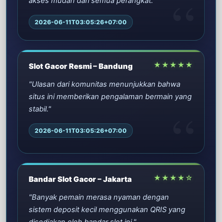
akses mudah dari semua perangkat."
2026-06-11T03:05:26+07:00
★★★★★
Slot Gacor Resmi – Bandung
"Ulasan dari komunitas menunjukkan bahwa
situs ini memberikan pengalaman bermain yang
stabil."
2026-06-11T03:05:26+07:00
★★★★☆
Bandar Slot Gacor – Jakarta
"Banyak pemain merasa nyaman dengan
sistem deposit kecil menggunakan QRIS yang