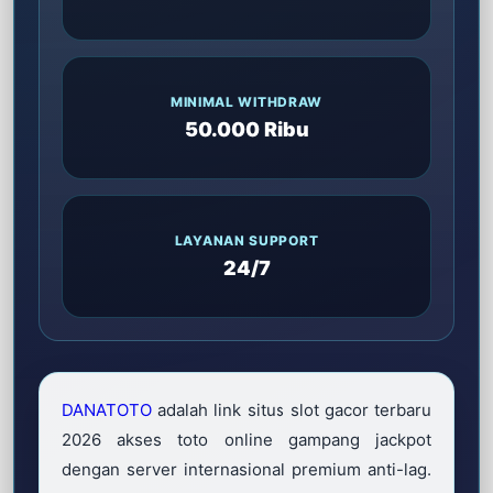
MINIMAL WITHDRAW
50.000 Ribu
LAYANAN SUPPORT
24/7
DANATOTO
adalah link situs slot gacor terbaru
2026 akses toto online gampang jackpot
dengan server internasional premium anti-lag.