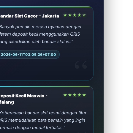
★★★★☆
andar Slot Gacor – Jakarta
Banyak pemain merasa nyaman dengan
istem deposit kecil menggunakan QRIS
ang disediakan oleh bandar slot ini."
2026-06-11T03:05:26+07:00
★★★★★
eposit Kecil Maxwin -
alang
Keberadaan bandar slot resmi dengan fitur
RIS memudahkan para pemain yang ingin
ermain dengan modal terbatas."