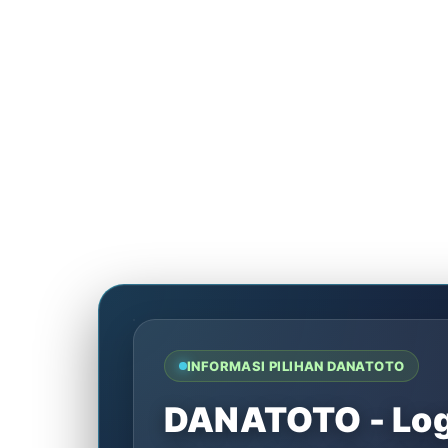
Layer Popup Close
INFORMASI PILIHAN DANATOTO
DANATOTO - Logi