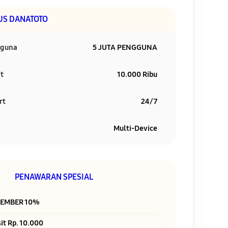
US DANATOTO
gguna
5 JUTA PENGGUNA
t
10.000 Ribu
rt
24/7
Multi-Device
PENAWARAN SPESIAL
EMBER 10%
it Rp. 10.000