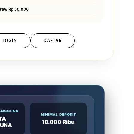
raw Rp 50.000
LOGIN
DAFTAR
PENGGUNA
MINIMAL DEPOSIT
TA
10.000 Ribu
GUNA