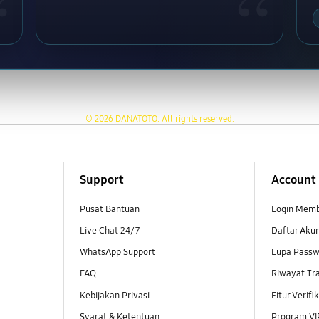
© 2026 DANATOTO. All rights reserved.
Support
Account
Pusat Bantuan
Login Mem
Live Chat 24/7
Daftar Aku
WhatsApp Support
Lupa Passw
FAQ
Riwayat Tr
Kebijakan Privasi
Fitur Verifi
Syarat & Ketentuan
Program VI