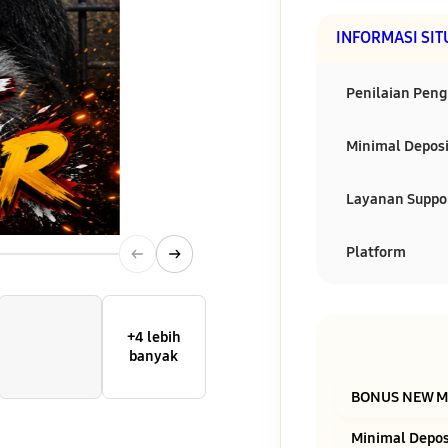
INFORMASI SIT
Penilaian Pen
Minimal Deposi
Layanan Suppo
Sebelumnya
Berikutnya
Platform
+4 lebih
banyak
BONUS NEW M
Minimal Depos