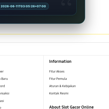
2026-06-11T03:05:26+07:00
Information
ber
Fitur Akses
n Baru
Fitur Pemula
ord
Aturan & Kebijakan
ansaksi
Kontak Resmi
kasi
About Slot Gacor Online
P