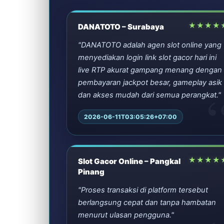
★★★★
DANATOTO – Surabaya
"DANATOTO adalah agen slot online yang
menyediakan login link slot gacor hari ini
live RTP akurat gampang menang dengan
pembayaran jackpot besar, gameplay asik
dan akses mudah dari semua perangkat."
2026-06-11T03:05:26+07:00
★★★★
Slot Gacor Online – Pangkal
Pinang
"Proses transaksi di platform tersebut
berlangsung cepat dan tanpa hambatan
menurut ulasan pengguna."