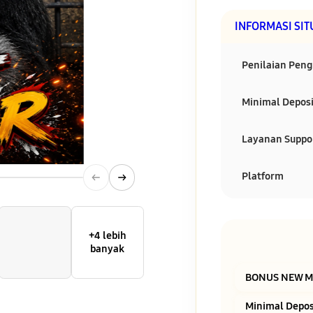
INFORMASI SIT
Penilaian Pen
Minimal Deposi
Layanan Suppo
Sebelumnya
Berikutnya
Platform
+4 lebih
banyak
BONUS NEW M
Minimal Depos