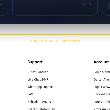
© 2026 DANATOTO. All rights reserved.
Support
Account
Pusat Bantuan
Login Mem
Live Chat 24/7
Daftar Aku
WhatsApp Support
Lupa Passw
FAQ
Riwayat Tr
Kebijakan Privasi
Fitur Verifi
Syarat & Ketentuan
Program VI