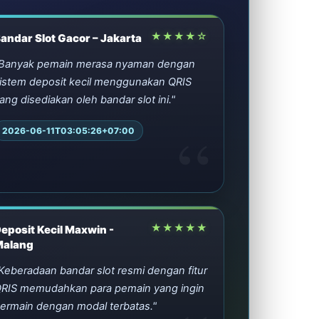
★★★★☆
andar Slot Gacor – Jakarta
Banyak pemain merasa nyaman dengan
istem deposit kecil menggunakan QRIS
ang disediakan oleh bandar slot ini."
2026-06-11T03:05:26+07:00
★★★★★
eposit Kecil Maxwin -
alang
Keberadaan bandar slot resmi dengan fitur
RIS memudahkan para pemain yang ingin
ermain dengan modal terbatas."