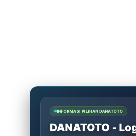
Layer Popup Close
INFORMASI PILIHAN DANATOTO
DANATOTO - Logi