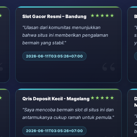
★
★★★★★
Slot Gacor Resmi – Bandung
B
"Ulasan dari komunitas menunjukkan
"
bahwa situs ini memberikan pengalaman
s
bermain yang stabil."
y
2026-06-11T03:05:26+07:00
★
★★★★★
Qris Deposit Kecil - Magelang
D
M
"Saya mencoba bermain slot di situs ini dan
"
antarmukanya cukup ramah untuk pemula."
Q
2026-06-11T03:05:26+07:00
b