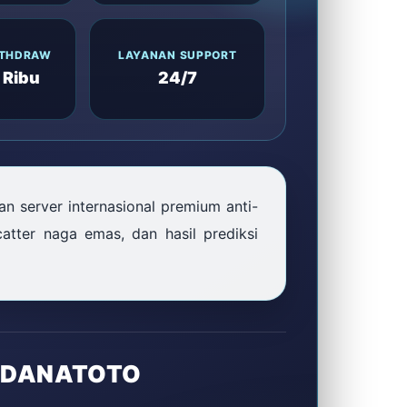
ITHDRAW
LAYANAN SUPPORT
 Ribu
24/7
n server internasional premium anti-
atter naga emas, dan hasil prediksi
A DANATOTO