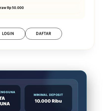
raw Rp 50.000
LOGIN
DAFTAR
PENGGUNA
MINIMAL DEPOSIT
TA
10.000 Ribu
GUNA