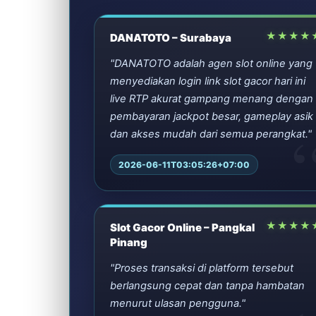
★★★★
DANATOTO – Surabaya
"DANATOTO adalah agen slot online yang
menyediakan login link slot gacor hari ini
live RTP akurat gampang menang dengan
pembayaran jackpot besar, gameplay asik
dan akses mudah dari semua perangkat."
2026-06-11T03:05:26+07:00
★★★★
Slot Gacor Online – Pangkal
Pinang
"Proses transaksi di platform tersebut
berlangsung cepat dan tanpa hambatan
menurut ulasan pengguna."