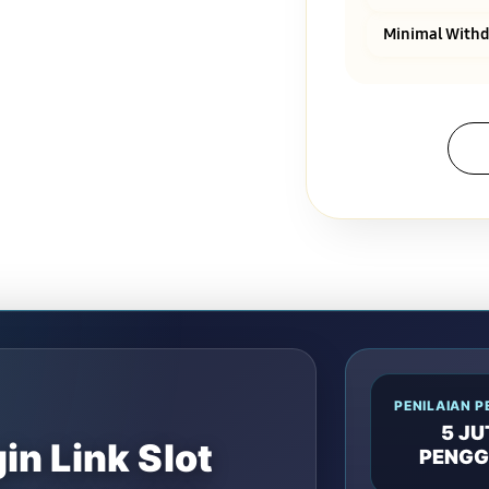
Minimal Withd
PENILAIAN 
5 JU
n Link Slot
PENG