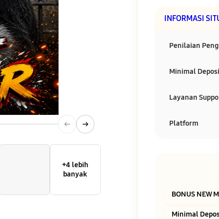
INFORMASI SIT
Penilaian Pen
Minimal Deposi
Layanan Suppo
Sebelumnya
Berikutnya
Platform
+4 lebih
banyak
BONUS NEW M
Minimal Depos