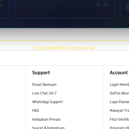
© 2026 DANATOTO. All rights reserved.
Support
Account
Pusat Bantuan
Login Mem
Live Chat 24/7
Daftar Aku
WhatsApp Support
Lupa Passw
FAQ
Riwayat Tr
Kebijakan Privasi
Fitur Verifi
Syarat & Ketentuan
Program VI