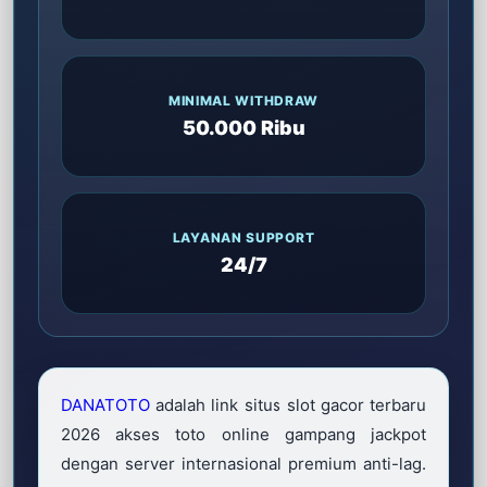
MINIMAL WITHDRAW
50.000 Ribu
LAYANAN SUPPORT
24/7
DANATOTO
adalah link situs slot gacor terbaru
2026 akses toto online gampang jackpot
dengan server internasional premium anti-lag.