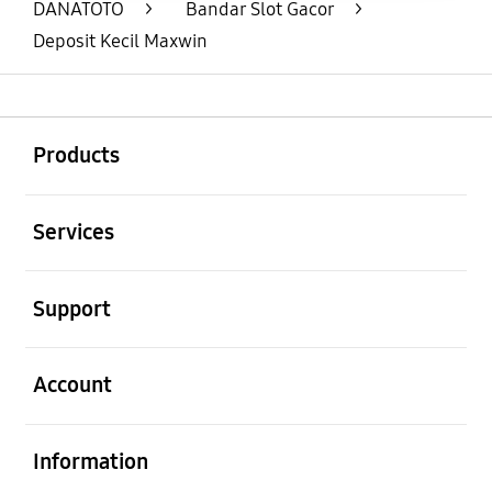
DANATOTO
>
Bandar Slot Gacor
>
Deposit Kecil Maxwin
Buka
Footer Navigation
Products
Buka
Services
Buka
Support
Buka
Account
Buka
Information