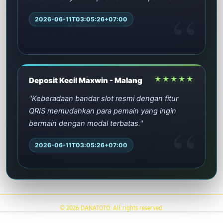
2026-06-11T03:05:26+07:00
★★★★★
Deposit Kecil Maxwin - Malang
"Keberadaan bandar slot resmi dengan fitur
QRIS memudahkan para pemain yang ingin
bermain dengan modal terbatas."
2026-06-11T03:05:26+07:00
© 2026 DANATOTO. All rights reserved.