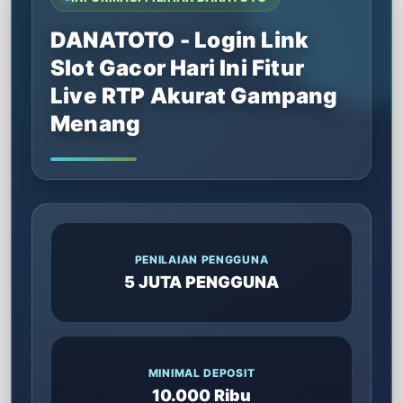
DANATOTO - Login Link
Slot Gacor Hari Ini Fitur
Live RTP Akurat Gampang
Menang
PENILAIAN PENGGUNA
5 JUTA PENGGUNA
MINIMAL DEPOSIT
10.000 Ribu