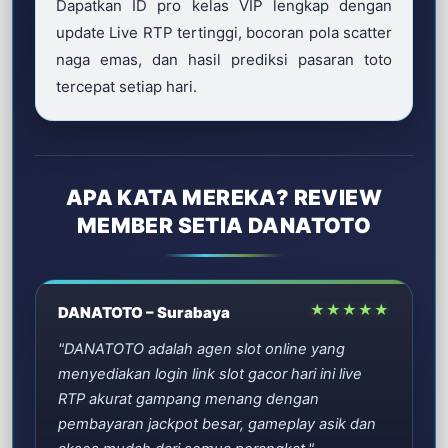
Dapatkan ID pro kelas VIP lengkap dengan
update Live RTP tertinggi, bocoran pola scatter
naga emas, dan hasil prediksi pasaran toto
tercepat setiap hari.
APA KATA MEREKA? REVIEW
MEMBER SETIA DANATOTO
★★★★★
DANATOTO – Surabaya
"DANATOTO adalah agen slot online yang
menyediakan login link slot gacor hari ini live
RTP akurat gampang menang dengan
pembayaran jackpot besar, gameplay asik dan