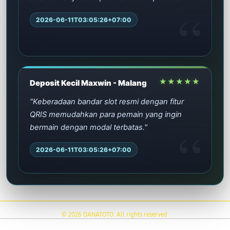
2026-06-11T03:05:26+07:00
★★★★★
Deposit Kecil Maxwin - Malang
"Keberadaan bandar slot resmi dengan fitur
QRIS memudahkan para pemain yang ingin
bermain dengan modal terbatas."
2026-06-11T03:05:26+07:00
© 2026 DANATOTO. All rights reserved.