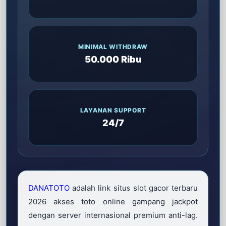
MINIMAL WITHDRAW
50.000 Ribu
LAYANAN SUPPORT
24/7
DANATOTO
adalah link situs slot gacor terbaru
2026 akses toto online gampang jackpot
dengan server internasional premium anti-lag.