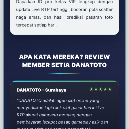
Dapatkan ID pro kelas VIP lengkap dengan
update Live RTP tertinggi, bocoran pola scatter
naga emas, dan hasil prediksi pasaran toto
tercepat setiap hari.
APA KATA MEREKA? REVIEW
MEMBER SETIA DANATOTO
★★★★★
DANATOTO – Surabaya
"DANATOTO adalah agen slot online yang
menyediakan login link slot gacor hari ini live
RTP akurat gampang menang dengan
pembayaran jackpot besar, gameplay asik dan