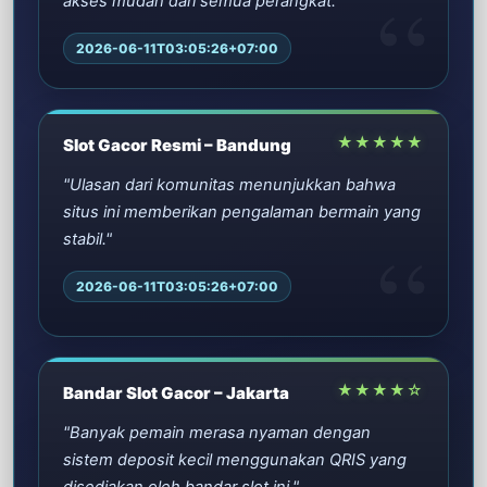
akses mudah dari semua perangkat."
2026-06-11T03:05:26+07:00
★★★★★
Slot Gacor Resmi – Bandung
"Ulasan dari komunitas menunjukkan bahwa
situs ini memberikan pengalaman bermain yang
stabil."
2026-06-11T03:05:26+07:00
★★★★☆
Bandar Slot Gacor – Jakarta
"Banyak pemain merasa nyaman dengan
sistem deposit kecil menggunakan QRIS yang