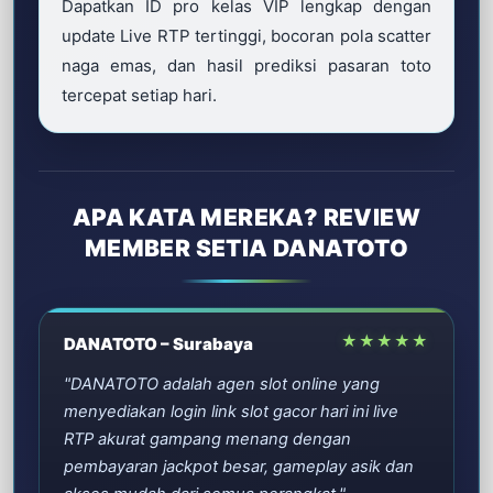
Dapatkan ID pro kelas VIP lengkap dengan
update Live RTP tertinggi, bocoran pola scatter
naga emas, dan hasil prediksi pasaran toto
tercepat setiap hari.
APA KATA MEREKA? REVIEW
MEMBER SETIA DANATOTO
★★★★★
DANATOTO – Surabaya
"DANATOTO adalah agen slot online yang
menyediakan login link slot gacor hari ini live
RTP akurat gampang menang dengan
pembayaran jackpot besar, gameplay asik dan