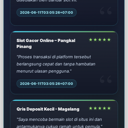
disediakan oleh bandar slot ini."
2026-06-11T03:05:26+07:00
★★★★★
Slot Gacor Online – Pangkal
Pinang
"Proses transaksi di platform tersebut
berlangsung cepat dan tanpa hambatan
menurut ulasan pengguna."
2026-06-11T03:05:26+07:00
★★★★★
Qris Deposit Kecil - Magelang
"Saya mencoba bermain slot di situs ini dan
antarmukanya cukup ramah untuk pemula."