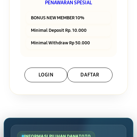
PENAWARAN SPESIAL
BONUS NEW MEMBER 10%
Minimal Deposit Rp. 10.000
Minimal Withdraw Rp 50.000
LOGIN
DAFTAR
Layer Popup Close
INFORMASI PILIHAN DANATOTO