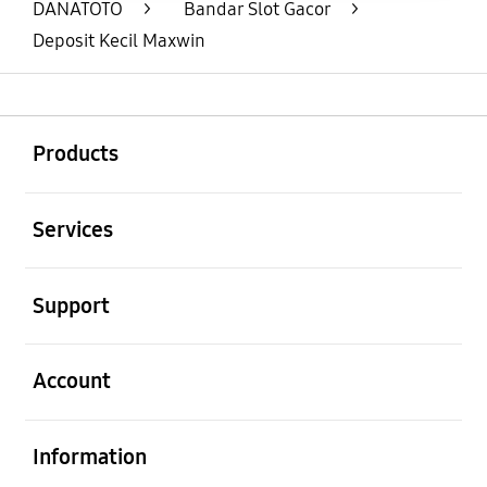
DANATOTO
>
Bandar Slot Gacor
>
Deposit Kecil Maxwin
Buka
Footer Navigation
Products
Buka
Services
Buka
Support
Buka
Account
Buka
Information