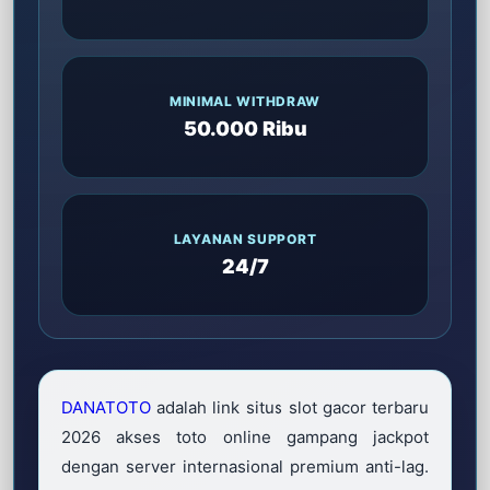
MINIMAL WITHDRAW
50.000 Ribu
LAYANAN SUPPORT
24/7
DANATOTO
adalah link situs slot gacor terbaru
2026 akses toto online gampang jackpot
dengan server internasional premium anti-lag.