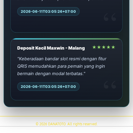
2026-06-11T03:05:26+07:00
★★★★★
Deposit Kecil Maxwin - Malang
"Keberadaan bandar slot resmi dengan fitur
QRIS memudahkan para pemain yang ingin
bermain dengan modal terbatas."
2026-06-11T03:05:26+07:00
© 2026 DANATOTO. All rights reserved.