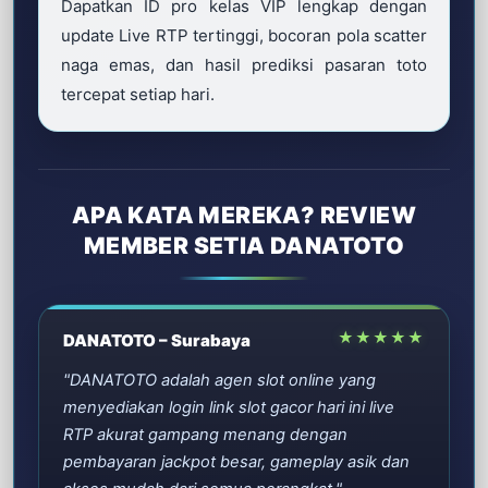
Dapatkan ID pro kelas VIP lengkap dengan
update Live RTP tertinggi, bocoran pola scatter
naga emas, dan hasil prediksi pasaran toto
tercepat setiap hari.
APA KATA MEREKA? REVIEW
MEMBER SETIA DANATOTO
★★★★★
DANATOTO – Surabaya
"DANATOTO adalah agen slot online yang
menyediakan login link slot gacor hari ini live
RTP akurat gampang menang dengan
pembayaran jackpot besar, gameplay asik dan