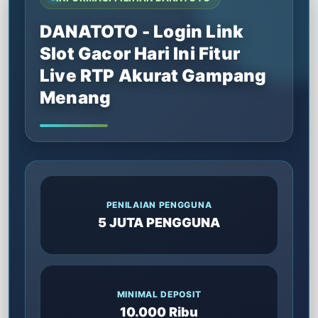
DANATOTO - Login Link
Slot Gacor Hari Ini Fitur
Live RTP Akurat Gampang
Menang
PENILAIAN PENGGUNA
5 JUTA PENGGUNA
MINIMAL DEPOSIT
10.000 Ribu