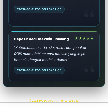
2026-06-11T03:05:26+07:00
★★★★★
Deposit Kecil Maxwin - Malang
"Keberadaan bandar slot resmi dengan fitur
QRIS memudahkan para pemain yang ingin
bermain dengan modal terbatas."
2026-06-11T03:05:26+07:00
© 2026 DANATOTO. All rights reserved.