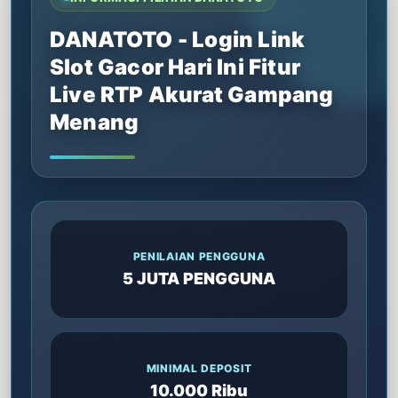
DANATOTO - Login Link
Slot Gacor Hari Ini Fitur
Live RTP Akurat Gampang
Menang
PENILAIAN PENGGUNA
5 JUTA PENGGUNA
MINIMAL DEPOSIT
10.000 Ribu