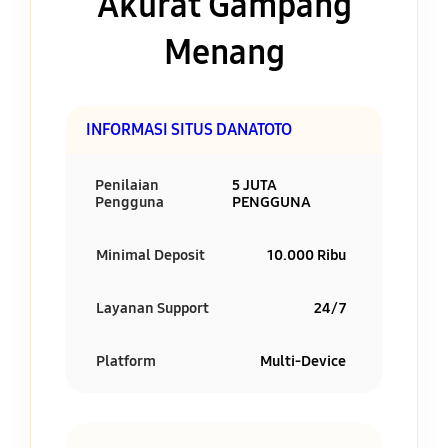
Akurat Gampang
Menang
INFORMASI SITUS DANATOTO
Penilaian
5 JUTA
Pengguna
PENGGUNA
Minimal Deposit
10.000 Ribu
Layanan Support
24/7
Platform
Multi-Device