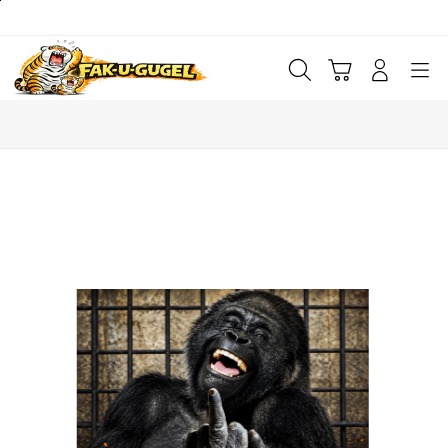
Skip
to
content
Cari
Troli
Login
Navigation
Buka Info Lebih Lanjut