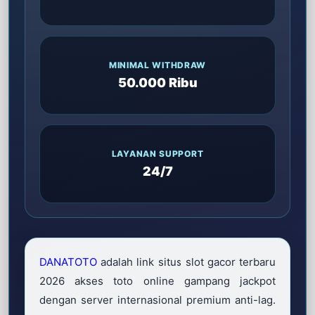
MINIMAL WITHDRAW
50.000 Ribu
LAYANAN SUPPORT
24/7
DANATOTO
adalah link situs slot gacor terbaru
2026 akses toto online gampang jackpot
dengan server internasional premium anti-lag.