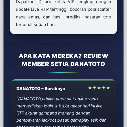
Dapatkan ID pro kelas VIP lengkap dengan
update Live RTP tertinggi, bocoran pola scatter
naga emas, dan hasil prediksi pasaran toto
tercepat setiap hari.
APA KATA MEREKA? REVIEW
MEMBER SETIA DANATOTO
★★★★★
DANATOTO – Surabaya
"DANATOTO adalah agen slot online yang
menyediakan login link slot gacor hari ini live
RTP akurat gampang menang dengan
pembayaran jackpot besar, gameplay asik dan