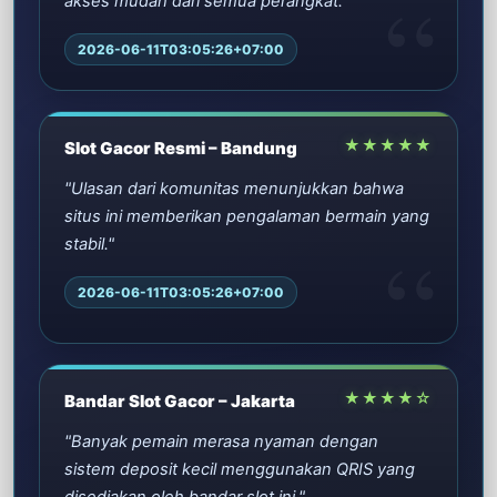
akses mudah dari semua perangkat."
2026-06-11T03:05:26+07:00
★★★★★
Slot Gacor Resmi – Bandung
"Ulasan dari komunitas menunjukkan bahwa
situs ini memberikan pengalaman bermain yang
stabil."
2026-06-11T03:05:26+07:00
★★★★☆
Bandar Slot Gacor – Jakarta
"Banyak pemain merasa nyaman dengan
sistem deposit kecil menggunakan QRIS yang