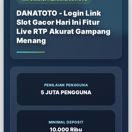
DANATOTO - Login Link
Slot Gacor Hari Ini Fitur
Live RTP Akurat Gampang
Menang
PENILAIAN PENGGUNA
5 JUTA PENGGUNA
MINIMAL DEPOSIT
10.000 Ribu