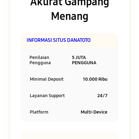
Akurat Gampang
Menang
INFORMASI SITUS DANATOTO
Penilaian
5 JUTA
Pengguna
PENGGUNA
Minimal Deposit
10.000 Ribu
Layanan Support
24/7
Platform
Multi-Device