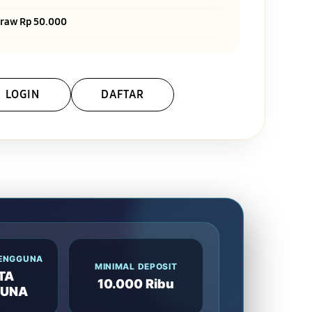
raw Rp 50.000
LOGIN
DAFTAR
PENGGUNA
MINIMAL DEPOSIT
TA
10.000 Ribu
GUNA