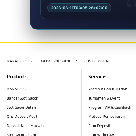
2026-06-11T03:05:26+07:00
DANATOTO
>
Bandar Slot Gacor
>
Qris Deposit Kecil
Footer Navigation
Products
Services
DANATOTO
Promo & Bonus Harian
Bandar Slot Gacor
Turnamen & Event
Slot Gacor Online
Program VIP & Cashback
Qris Deposit Kecil
Metode Pembayaran
Deposit Kecil Maxwin
Fitur Deposit
Slot Gacor Resmi
Fitur Withdraw