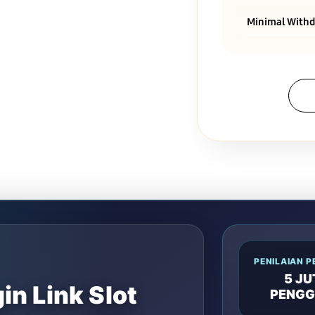
Minimal Withd
PENILAIAN 
5 JU
n Link Slot
PENG