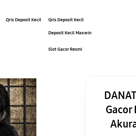
Qris Deposit Kecil
Qris Deposit Kecil
Deposit Kecil Maxwin
Slot Gacor Resmi
DANATO
Gacor H
Akur