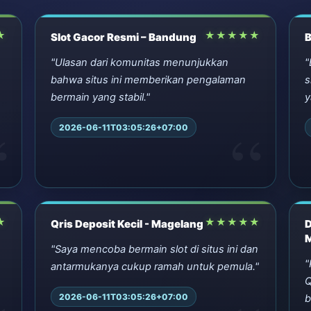
★
★★★★★
Slot Gacor Resmi – Bandung
B
"Ulasan dari komunitas menunjukkan
"
bahwa situs ini memberikan pengalaman
s
bermain yang stabil."
y
2026-06-11T03:05:26+07:00
★
★★★★★
Qris Deposit Kecil - Magelang
D
M
"Saya mencoba bermain slot di situs ini dan
"
antarmukanya cukup ramah untuk pemula."
Q
2026-06-11T03:05:26+07:00
b