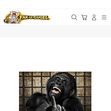
Skip
to
content
Cari
Troli
Login
Navigation
Buka Info Lebih Lanjut