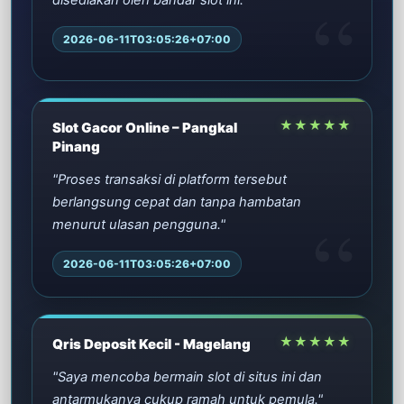
disediakan oleh bandar slot ini."
2026-06-11T03:05:26+07:00
★★★★★
Slot Gacor Online – Pangkal
Pinang
"Proses transaksi di platform tersebut
berlangsung cepat dan tanpa hambatan
menurut ulasan pengguna."
2026-06-11T03:05:26+07:00
★★★★★
Qris Deposit Kecil - Magelang
"Saya mencoba bermain slot di situs ini dan
antarmukanya cukup ramah untuk pemula."