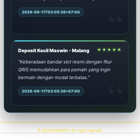
2026-06-11T03:05:26+07:00
★★★★★
Deposit Kecil Maxwin - Malang
"Keberadaan bandar slot resmi dengan fitur
QRIS memudahkan para pemain yang ingin
bermain dengan modal terbatas."
2026-06-11T03:05:26+07:00
© 2026 DANATOTO. All rights reserved.