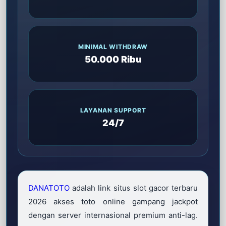
MINIMAL WITHDRAW
50.000 Ribu
LAYANAN SUPPORT
24/7
DANATOTO
adalah link situs slot gacor terbaru
2026 akses toto online gampang jackpot
dengan server internasional premium anti-lag.