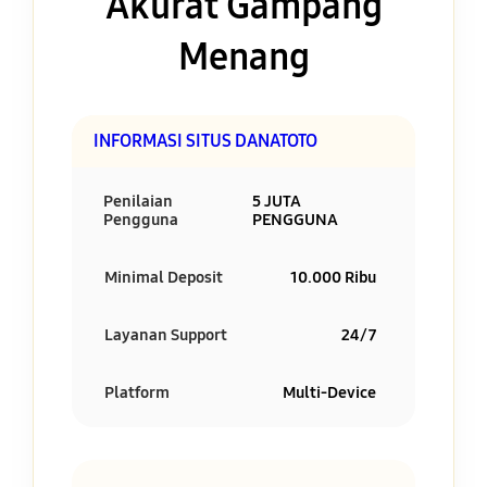
Akurat Gampang
Menang
INFORMASI SITUS DANATOTO
Penilaian
5 JUTA
Pengguna
PENGGUNA
Minimal Deposit
10.000 Ribu
Layanan Support
24/7
Platform
Multi-Device