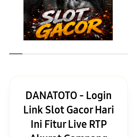
DANATOTO - Login
Link Slot Gacor Hari
Ini Fitur Live RTP