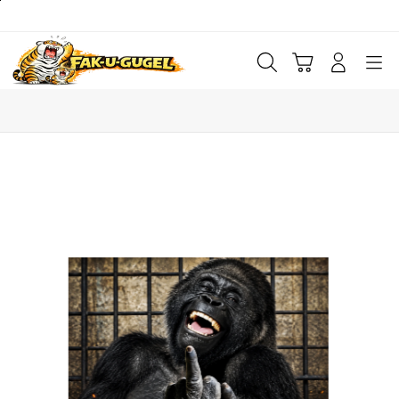
Skip
to
content
Cari
Troli
Login
Navigation
Buka Info Lebih Lanjut