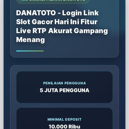
DANATOTO - Login Link
Slot Gacor Hari Ini Fitur
Live RTP Akurat Gampang
Menang
PENILAIAN PENGGUNA
5 JUTA PENGGUNA
MINIMAL DEPOSIT
10.000 Ribu