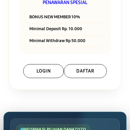
PENAWARAN SPESIAL
BONUS NEW MEMBER 10%
Minimal Deposit Rp. 10.000
Minimal Withdraw Rp 50.000
LOGIN
DAFTAR
Layer Popup Close
INFORMASI PILIHAN DANATOTO