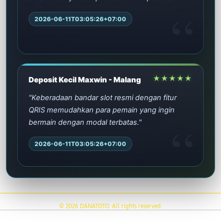
2026-06-11T03:05:26+07:00
★★★★★
Deposit Kecil Maxwin - Malang
"Keberadaan bandar slot resmi dengan fitur
QRIS memudahkan para pemain yang ingin
bermain dengan modal terbatas."
2026-06-11T03:05:26+07:00
© 2026 DANATOTO. All rights reserved.