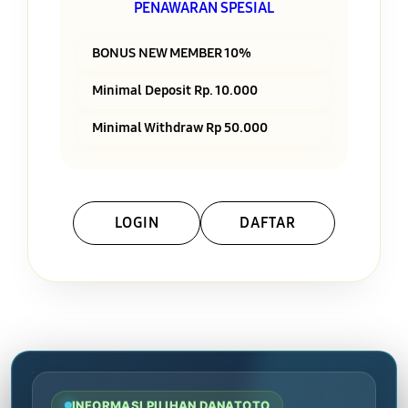
PENAWARAN SPESIAL
BONUS NEW MEMBER 10%
Minimal Deposit Rp. 10.000
Minimal Withdraw Rp 50.000
LOGIN
DAFTAR
Layer Popup Close
INFORMASI PILIHAN DANATOTO