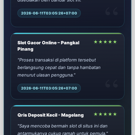
disediakan oleh bandar slot ini."
2026-06-11T03:05:26+07:00
★★★★★
Slot Gacor Online – Pangkal
Pinang
"Proses transaksi di platform tersebut
berlangsung cepat dan tanpa hambatan
menurut ulasan pengguna."
2026-06-11T03:05:26+07:00
★★★★★
Qris Deposit Kecil - Magelang
"Saya mencoba bermain slot di situs ini dan
antarmukanya cukup ramah untuk pemula."