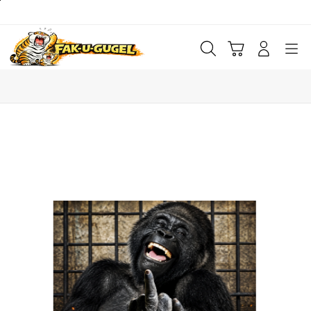
Skip
to
content
Cari
Troli
Login
Navigation
Buka Info Lebih Lanjut