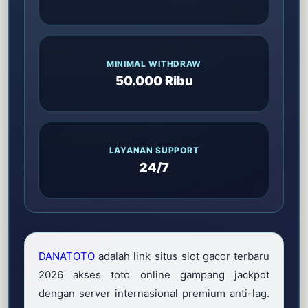
MINIMAL WITHDRAW
50.000 Ribu
LAYANAN SUPPORT
24/7
DANATOTO
adalah link situs slot gacor terbaru
2026 akses toto online gampang jackpot
dengan server internasional premium anti-lag.