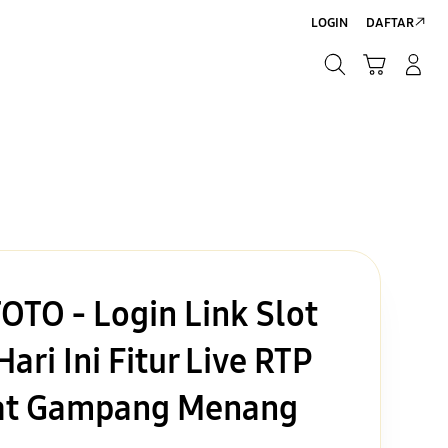
LOGIN
DAFTAR
Cari
Troli
Login/Sign-Up
Cari
TO - Login Link Slot
ari Ini Fitur Live RTP
at Gampang Menang