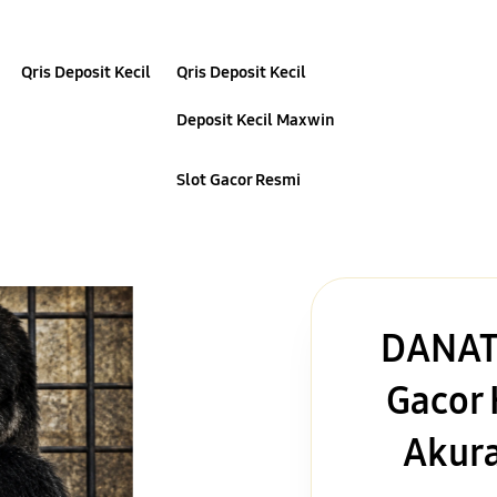
Qris Deposit Kecil
Qris Deposit Kecil
Deposit Kecil Maxwin
Slot Gacor Resmi
DANATO
Gacor H
Akur