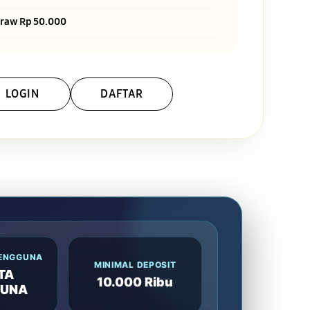
raw Rp 50.000
LOGIN
DAFTAR
PENGGUNA
MINIMAL DEPOSIT
TA
10.000 Ribu
GUNA