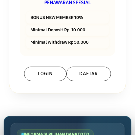
PENAWARAN SPESIAL
BONUS NEW MEMBER 10%
Minimal Deposit Rp. 10.000
Minimal Withdraw Rp 50.000
LOGIN
DAFTAR
Layer Popup Close
INFORMASI PILIHAN DANATOTO