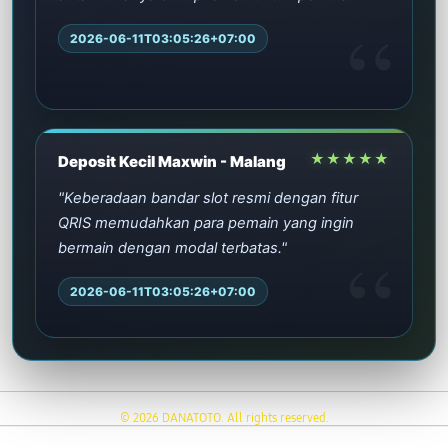
2026-06-11T03:05:26+07:00
★★★★★
Deposit Kecil Maxwin - Malang
"Keberadaan bandar slot resmi dengan fitur
QRIS memudahkan para pemain yang ingin
bermain dengan modal terbatas."
2026-06-11T03:05:26+07:00
© 2026 DANATOTO. All rights reserved.