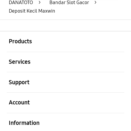
DANATOTO
>
Bandar Slot Gacor
>
Deposit Kecil Maxwin
Buka
Footer Navigation
Products
Buka
Services
Buka
Support
Buka
Account
Buka
Information