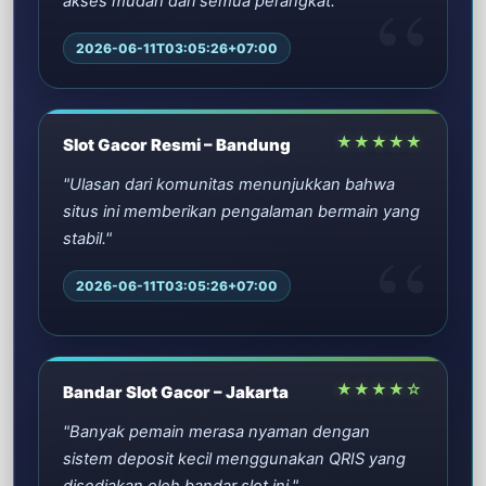
akses mudah dari semua perangkat."
2026-06-11T03:05:26+07:00
★★★★★
Slot Gacor Resmi – Bandung
"Ulasan dari komunitas menunjukkan bahwa
situs ini memberikan pengalaman bermain yang
stabil."
2026-06-11T03:05:26+07:00
★★★★☆
Bandar Slot Gacor – Jakarta
"Banyak pemain merasa nyaman dengan
sistem deposit kecil menggunakan QRIS yang