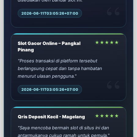
disediakan oleh bandar slot ini."
2026-06-11T03:05:26+07:00
★★★★★
Slot Gacor Online – Pangkal
Pinang
"Proses transaksi di platform tersebut
berlangsung cepat dan tanpa hambatan
menurut ulasan pengguna."
2026-06-11T03:05:26+07:00
★★★★★
Qris Deposit Kecil - Magelang
"Saya mencoba bermain slot di situs ini dan
antarmukanya cukup ramah untuk pemula."