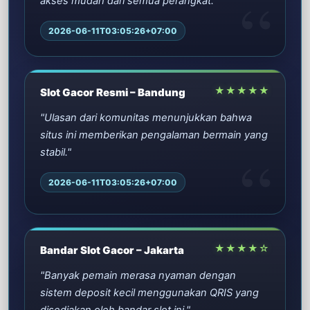
akses mudah dari semua perangkat."
2026-06-11T03:05:26+07:00
★★★★★
Slot Gacor Resmi – Bandung
"Ulasan dari komunitas menunjukkan bahwa
situs ini memberikan pengalaman bermain yang
stabil."
2026-06-11T03:05:26+07:00
★★★★☆
Bandar Slot Gacor – Jakarta
"Banyak pemain merasa nyaman dengan
sistem deposit kecil menggunakan QRIS yang