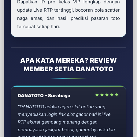
Dapatkan ID pro kelas VIP lengkap dengan
update Live RTP tertinggi, bocoran pola scatter
naga emas, dan hasil prediksi pasaran toto
tercepat setiap hari.
APA KATA MEREKA? REVIEW
MEMBER SETIA DANATOTO
★★★★★
DANATOTO – Surabaya
"DANATOTO adalah agen slot online yang
menyediakan login link slot gacor hari ini live
RTP akurat gampang menang dengan
pembayaran jackpot besar, gameplay asik dan