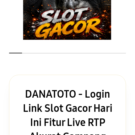
DANATOTO - Login
Link Slot Gacor Hari
Ini Fitur Live RTP