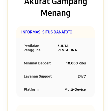
Akurat Gampang
Menang
INFORMASI SITUS DANATOTO
Penilaian
5 JUTA
Pengguna
PENGGUNA
Minimal Deposit
10.000 Ribu
Layanan Support
24/7
Platform
Multi-Device