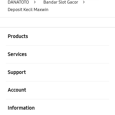
DANATOTO
>
Bandar Slot Gacor
>
Deposit Kecil Maxwin
Buka
Footer Navigation
Products
Buka
Services
Buka
Support
Buka
Account
Buka
Information