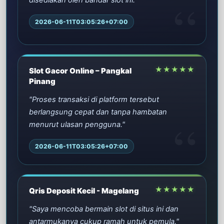
disediakan oleh bandar slot ini."
2026-06-11T03:05:26+07:00
★★★★★
Slot Gacor Online – Pangkal
Pinang
"Proses transaksi di platform tersebut
berlangsung cepat dan tanpa hambatan
menurut ulasan pengguna."
2026-06-11T03:05:26+07:00
★★★★★
Qris Deposit Kecil - Magelang
"Saya mencoba bermain slot di situs ini dan
antarmukanya cukup ramah untuk pemula."