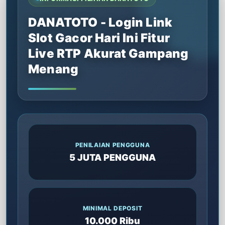
DANATOTO - Login Link
Slot Gacor Hari Ini Fitur
Live RTP Akurat Gampang
Menang
PENILAIAN PENGGUNA
5 JUTA PENGGUNA
MINIMAL DEPOSIT
10.000 Ribu