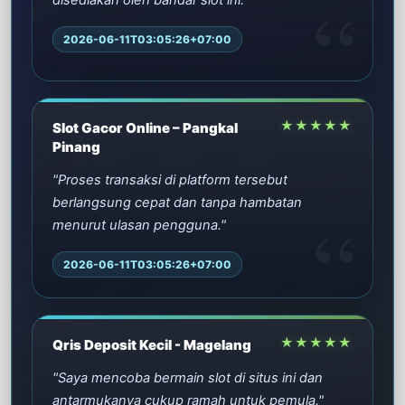
disediakan oleh bandar slot ini."
2026-06-11T03:05:26+07:00
★★★★★
Slot Gacor Online – Pangkal
Pinang
"Proses transaksi di platform tersebut
berlangsung cepat dan tanpa hambatan
menurut ulasan pengguna."
2026-06-11T03:05:26+07:00
★★★★★
Qris Deposit Kecil - Magelang
"Saya mencoba bermain slot di situs ini dan
antarmukanya cukup ramah untuk pemula."