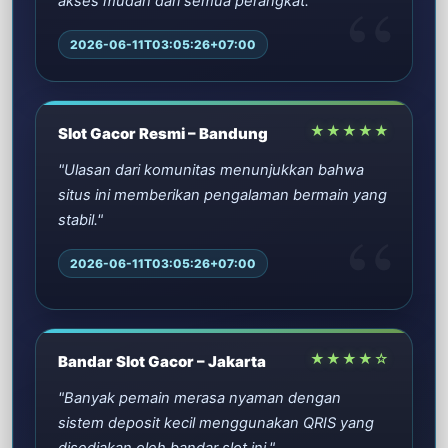
akses mudah dari semua perangkat."
2026-06-11T03:05:26+07:00
★★★★★
Slot Gacor Resmi – Bandung
"Ulasan dari komunitas menunjukkan bahwa
situs ini memberikan pengalaman bermain yang
stabil."
2026-06-11T03:05:26+07:00
★★★★☆
Bandar Slot Gacor – Jakarta
"Banyak pemain merasa nyaman dengan
sistem deposit kecil menggunakan QRIS yang