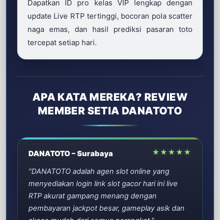
Dapatkan ID pro kelas VIP lengkap dengan
update Live RTP tertinggi, bocoran pola scatter
naga emas, dan hasil prediksi pasaran toto
tercepat setiap hari.
APA KATA MEREKA? REVIEW
MEMBER SETIA DANATOTO
★★★★★
DANATOTO – Surabaya
"DANATOTO adalah agen slot online yang
menyediakan login link slot gacor hari ini live
RTP akurat gampang menang dengan
pembayaran jackpot besar, gameplay asik dan