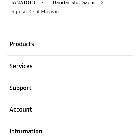
DANATOTO
>
Bandar Slot Gacor
>
Deposit Kecil Maxwin
Buka
Footer Navigation
Products
Buka
Services
Buka
Support
Buka
Account
Buka
Information