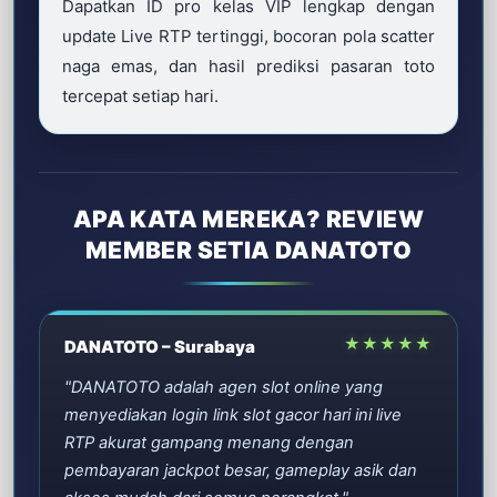
Dapatkan ID pro kelas VIP lengkap dengan
update Live RTP tertinggi, bocoran pola scatter
naga emas, dan hasil prediksi pasaran toto
tercepat setiap hari.
APA KATA MEREKA? REVIEW
MEMBER SETIA DANATOTO
★★★★★
DANATOTO – Surabaya
"DANATOTO adalah agen slot online yang
menyediakan login link slot gacor hari ini live
RTP akurat gampang menang dengan
pembayaran jackpot besar, gameplay asik dan