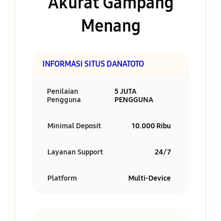
Akurat Gampang
Menang
INFORMASI SITUS DANATOTO
Penilaian
5 JUTA
Pengguna
PENGGUNA
Minimal Deposit
10.000 Ribu
Layanan Support
24/7
Platform
Multi-Device