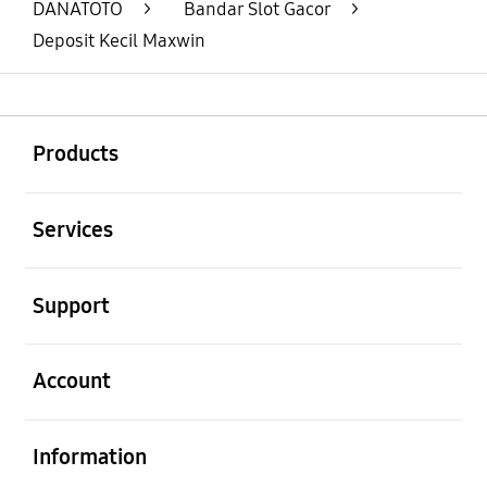
DANATOTO
>
Bandar Slot Gacor
>
Deposit Kecil Maxwin
Buka
Footer Navigation
Products
Buka
Services
Buka
Support
Buka
Account
Buka
Information