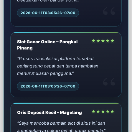
disediakan oleh bandar slot ini."
2026-06-11T03:05:26+07:00
★★★★★
Slot Gacor Online – Pangkal
Pinang
"Proses transaksi di platform tersebut
berlangsung cepat dan tanpa hambatan
menurut ulasan pengguna."
2026-06-11T03:05:26+07:00
★★★★★
Qris Deposit Kecil - Magelang
"Saya mencoba bermain slot di situs ini dan
antarmukanya cukup ramah untuk pemula."