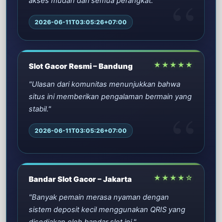
akses mudah dari semua perangkat."
2026-06-11T03:05:26+07:00
★★★★★
Slot Gacor Resmi – Bandung
"Ulasan dari komunitas menunjukkan bahwa
situs ini memberikan pengalaman bermain yang
stabil."
2026-06-11T03:05:26+07:00
★★★★☆
Bandar Slot Gacor – Jakarta
"Banyak pemain merasa nyaman dengan
sistem deposit kecil menggunakan QRIS yang