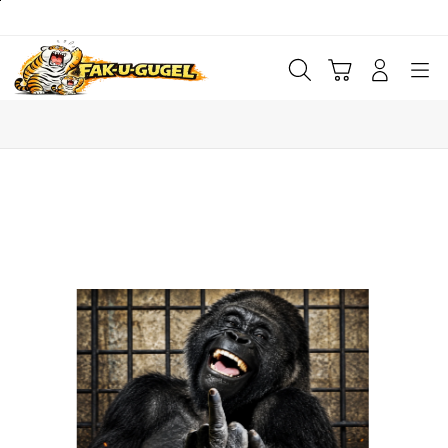
Skip
to
content
Cari
Troli
Login
Navigation
Buka Info Lebih Lanjut