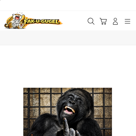
Skip
to
content
Cari
Troli
Login
Navigation
Buka Info Lebih Lanjut