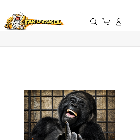
Skip
to
content
Cari
Troli
Login
Navigation
Buka Info Lebih Lanjut