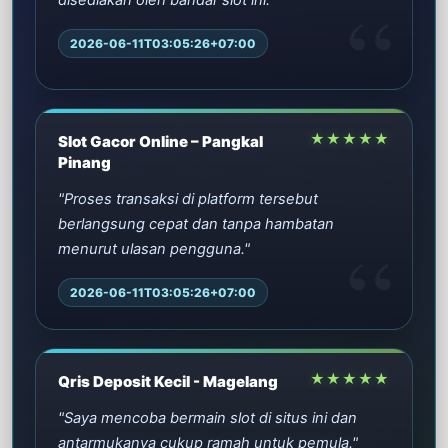
disediakan oleh bandar slot ini."
2026-06-11T03:05:26+07:00
★★★★★
Slot Gacor Online – Pangkal
Pinang
"Proses transaksi di platform tersebut
berlangsung cepat dan tanpa hambatan
menurut ulasan pengguna."
2026-06-11T03:05:26+07:00
★★★★★
Qris Deposit Kecil - Magelang
"Saya mencoba bermain slot di situs ini dan
antarmukanya cukup ramah untuk pemula."