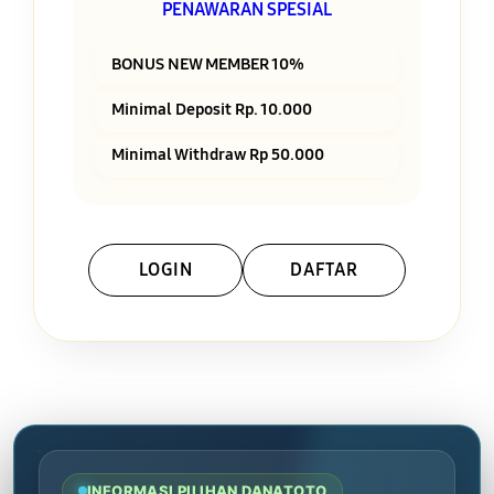
PENAWARAN SPESIAL
BONUS NEW MEMBER 10%
Minimal Deposit Rp. 10.000
Minimal Withdraw Rp 50.000
LOGIN
DAFTAR
Layer Popup Close
INFORMASI PILIHAN DANATOTO