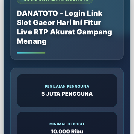
DANATOTO - Login Link
Slot Gacor Hari Ini Fitur
Live RTP Akurat Gampang
Menang
PENILAIAN PENGGUNA
5 JUTA PENGGUNA
MINIMAL DEPOSIT
10.000 Ribu