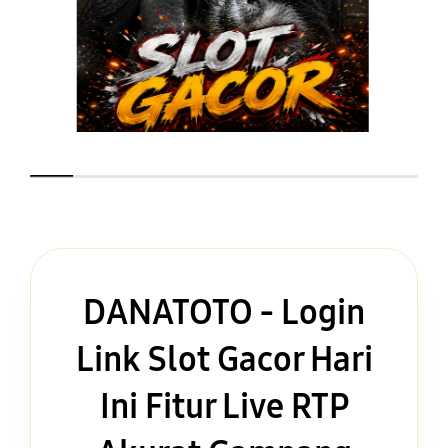
DANATOTO - Login
Link Slot Gacor Hari
Ini Fitur Live RTP