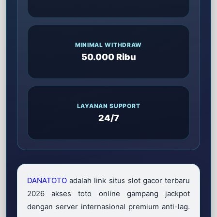
MINIMAL WITHDRAW
50.000 Ribu
LAYANAN SUPPORT
24/7
DANATOTO
adalah link situs slot gacor terbaru
2026 akses toto online gampang jackpot
dengan server internasional premium anti-lag.