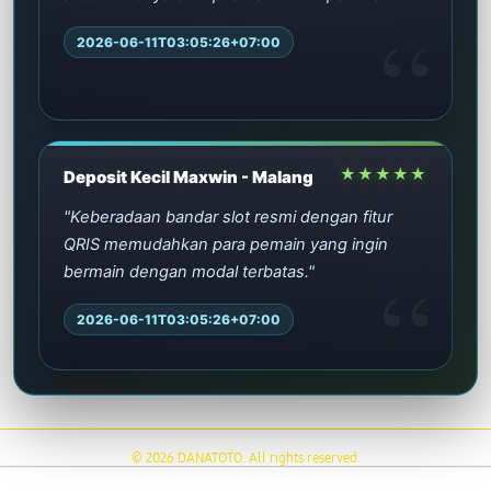
2026-06-11T03:05:26+07:00
★★★★★
Deposit Kecil Maxwin - Malang
"Keberadaan bandar slot resmi dengan fitur
QRIS memudahkan para pemain yang ingin
bermain dengan modal terbatas."
2026-06-11T03:05:26+07:00
© 2026 DANATOTO. All rights reserved.