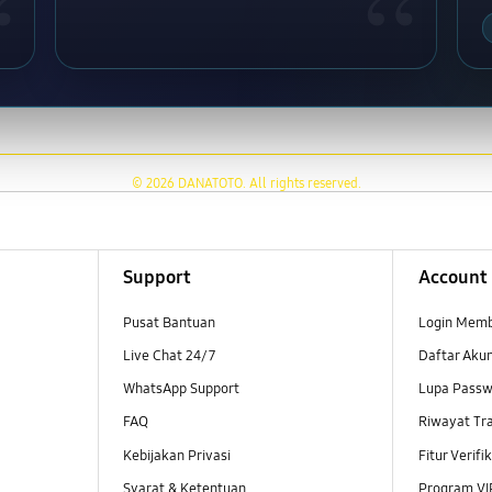
© 2026 DANATOTO. All rights reserved.
Support
Account
Pusat Bantuan
Login Mem
Live Chat 24/7
Daftar Aku
WhatsApp Support
Lupa Passw
FAQ
Riwayat Tr
Kebijakan Privasi
Fitur Verifi
Syarat & Ketentuan
Program VI