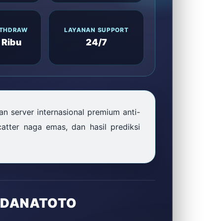
ITHDRAW
LAYANAN SUPPORT
 Ribu
24/7
n server internasional premium anti-
atter naga emas, dan hasil prediksi
A DANATOTO