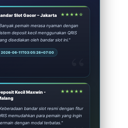
★★★★☆
andar Slot Gacor – Jakarta
Banyak pemain merasa nyaman dengan
istem deposit kecil menggunakan QRIS
ang disediakan oleh bandar slot ini."
2026-06-11T03:05:26+07:00
★★★★★
eposit Kecil Maxwin -
alang
Keberadaan bandar slot resmi dengan fitur
RIS memudahkan para pemain yang ingin
ermain dengan modal terbatas."