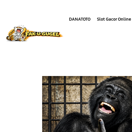
Skip
to
content
DANATOTO
Slot Gacor Online
Buka Info Lebih Lanjut