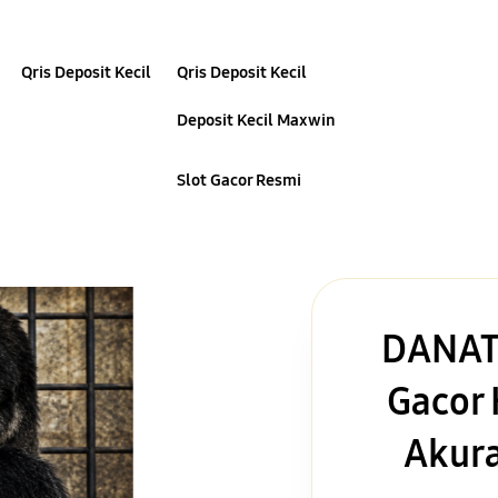
Qris Deposit Kecil
Qris Deposit Kecil
Deposit Kecil Maxwin
Slot Gacor Resmi
DANATO
Gacor H
Akur