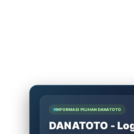
Layer Popup Close
INFORMASI PILIHAN DANATOTO
DANATOTO - Logi