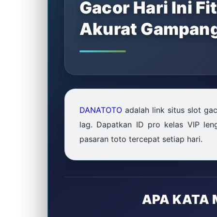
Gacor Hari Ini Fi
Akurat Gampan
DANATOTO
adalah link situs slot g
lag. Dapatkan ID pro kelas VIP len
pasaran toto tercepat setiap hari.
APA KATA 