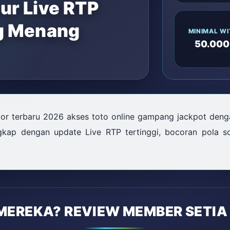
tur Live RTP
g Menang
MINIMAL W
50.000
acor terbaru 2026 akses toto online gampang jackpot denga
gkap dengan update Live RTP tertinggi, bocoran pola sc
MEREKA? REVIEW MEMBER SETI