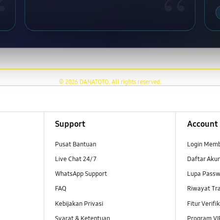
© 2026 DANATOTO. All rights reserved.
Support
Account
Pusat Bantuan
Login Mem
Live Chat 24/7
Daftar Aku
WhatsApp Support
Lupa Passw
FAQ
Riwayat Tr
Kebijakan Privasi
Fitur Verifi
Syarat & Ketentuan
Program VI