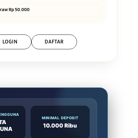
raw Rp 50.000
LOGIN
DAFTAR
PENGGUNA
MINIMAL DEPOSIT
TA
10.000 Ribu
GUNA