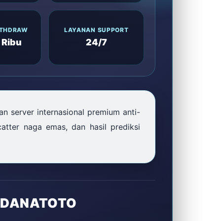
ITHDRAW
LAYANAN SUPPORT
 Ribu
24/7
n server internasional premium anti-
atter naga emas, dan hasil prediksi
A DANATOTO