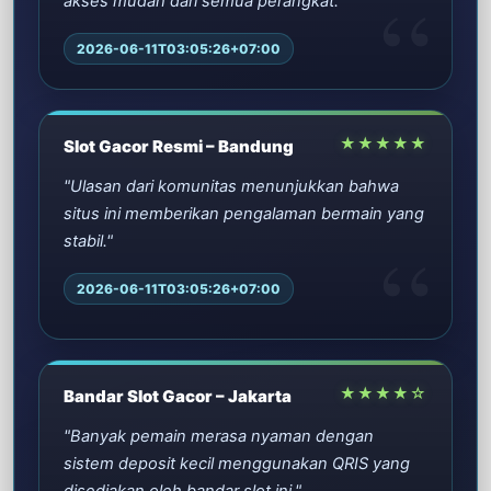
akses mudah dari semua perangkat."
2026-06-11T03:05:26+07:00
★★★★★
Slot Gacor Resmi – Bandung
"Ulasan dari komunitas menunjukkan bahwa
situs ini memberikan pengalaman bermain yang
stabil."
2026-06-11T03:05:26+07:00
★★★★☆
Bandar Slot Gacor – Jakarta
"Banyak pemain merasa nyaman dengan
sistem deposit kecil menggunakan QRIS yang