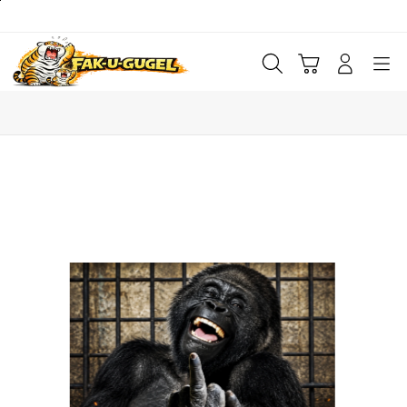
Skip
to
content
Cari
Troli
Login
Navigation
Buka Info Lebih Lanjut