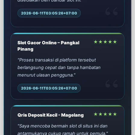
disediakan oleh bandar slot ini."
2026-06-11T03:05:26+07:00
★★★★★
Slot Gacor Online – Pangkal
Pinang
"Proses transaksi di platform tersebut
berlangsung cepat dan tanpa hambatan
menurut ulasan pengguna."
2026-06-11T03:05:26+07:00
★★★★★
Qris Deposit Kecil - Magelang
"Saya mencoba bermain slot di situs ini dan
antarmukanya cukup ramah untuk pemula."