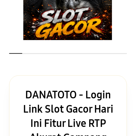
DANATOTO - Login
Link Slot Gacor Hari
Ini Fitur Live RTP