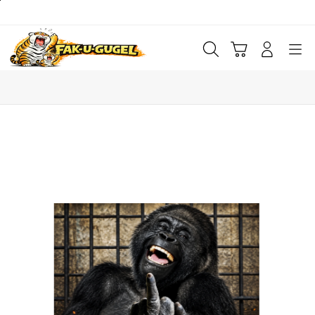
Skip
to
content
Cari
Troli
Login
Navigation
Buka Info Lebih Lanjut