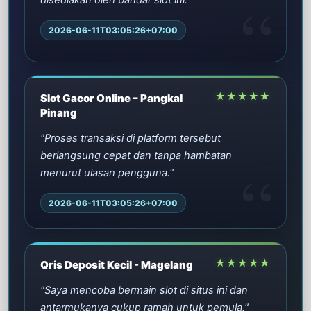
disediakan oleh bandar slot ini."
2026-06-11T03:05:26+07:00
★★★★★
Slot Gacor Online – Pangkal
Pinang
"Proses transaksi di platform tersebut
berlangsung cepat dan tanpa hambatan
menurut ulasan pengguna."
2026-06-11T03:05:26+07:00
★★★★★
Qris Deposit Kecil - Magelang
"Saya mencoba bermain slot di situs ini dan
antarmukanya cukup ramah untuk pemula."