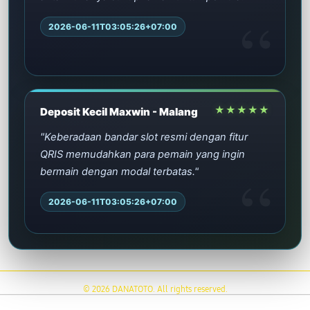
2026-06-11T03:05:26+07:00
★★★★★
Deposit Kecil Maxwin - Malang
"Keberadaan bandar slot resmi dengan fitur
QRIS memudahkan para pemain yang ingin
bermain dengan modal terbatas."
2026-06-11T03:05:26+07:00
© 2026 DANATOTO. All rights reserved.