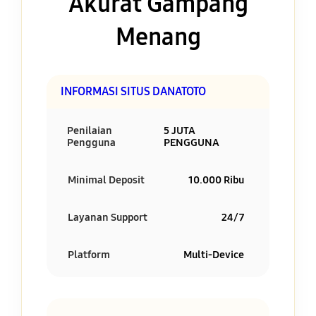
Akurat Gampang
Menang
INFORMASI SITUS DANATOTO
Penilaian
5 JUTA
Pengguna
PENGGUNA
Minimal Deposit
10.000 Ribu
Layanan Support
24/7
Platform
Multi-Device