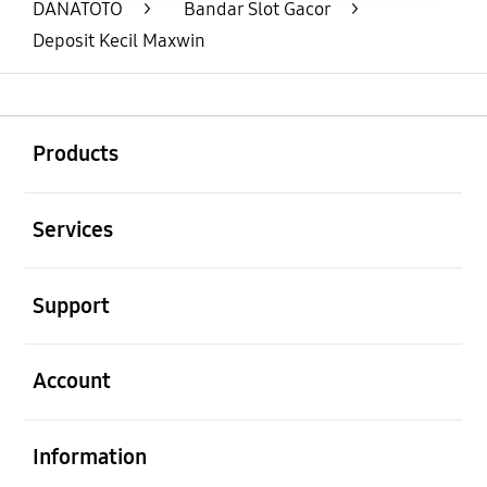
DANATOTO
>
Bandar Slot Gacor
>
Deposit Kecil Maxwin
Buka
Footer Navigation
Products
Buka
Services
Buka
Support
Buka
Account
Buka
Information