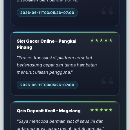
disediakan oleh bandar slot ini."
2026-06-11T03:05:26+07:00
★★★★★
Slot Gacor Online – Pangkal
Pinang
"Proses transaksi di platform tersebut
berlangsung cepat dan tanpa hambatan
menurut ulasan pengguna."
2026-06-11T03:05:26+07:00
★★★★★
Qris Deposit Kecil - Magelang
"Saya mencoba bermain slot di situs ini dan
antarmukanya cukup ramah untuk pemula."