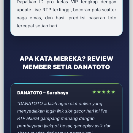
Dapatkan ID pro kelas VIP lengkap dengan
update Live RTP tertinggi, bocoran pola scatter
naga emas, dan hasil prediksi pasaran toto
tercepat setiap hari.
APA KATA MEREKA? REVIEW
MEMBER SETIA DANATOTO
★★★★★
DANATOTO – Surabaya
"DANATOTO adalah agen slot online yang
menyediakan login link slot gacor hari ini live
RTP akurat gampang menang dengan
pembayaran jackpot besar, gameplay asik dan