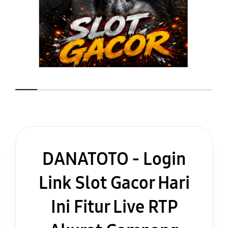
DANATOTO - Login
Link Slot Gacor Hari
Ini Fitur Live RTP