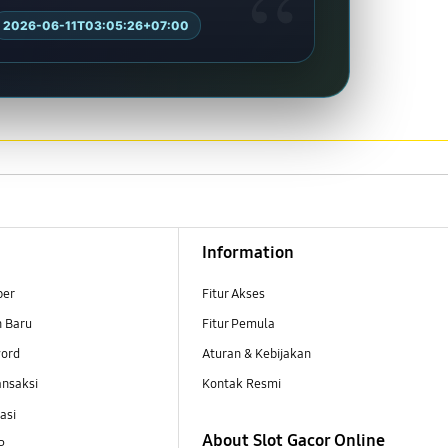
2026-06-11T03:05:26+07:00
Information
ber
Fitur Akses
n Baru
Fitur Pemula
ord
Aturan & Kebijakan
ansaksi
Kontak Resmi
kasi
About Slot Gacor Online
P