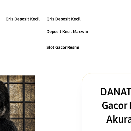
Qris Deposit Kecil
Qris Deposit Kecil
Deposit Kecil Maxwin
Slot Gacor Resmi
DANATO
Gacor H
Akur