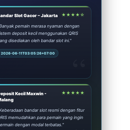
★★★★☆
andar Slot Gacor – Jakarta
Banyak pemain merasa nyaman dengan
istem deposit kecil menggunakan QRIS
ang disediakan oleh bandar slot ini."
2026-06-11T03:05:26+07:00
★★★★★
eposit Kecil Maxwin -
alang
Keberadaan bandar slot resmi dengan fitur
RIS memudahkan para pemain yang ingin
ermain dengan modal terbatas."