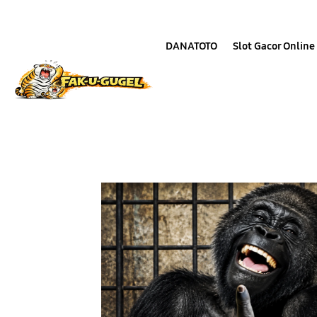
Skip
to
content
DANATOTO
Slot Gacor Online
Buka Info Lebih Lanjut