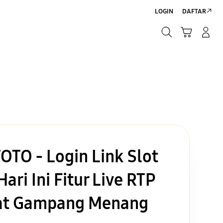
LOGIN
DAFTAR
Cari
Troli
Login/Sign-Up
Cari
TO - Login Link Slot
ari Ini Fitur Live RTP
at Gampang Menang