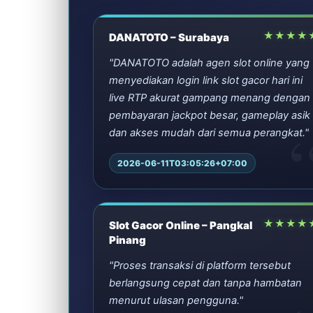
★★★★
DANATOTO – Surabaya
"DANATOTO adalah agen slot online yang
menyediakan login link slot gacor hari ini
live RTP akurat gampang menang dengan
pembayaran jackpot besar, gameplay asik
dan akses mudah dari semua perangkat."
2026-06-11T03:05:26+07:00
★★★★
Slot Gacor Online – Pangkal
Pinang
"Proses transaksi di platform tersebut
berlangsung cepat dan tanpa hambatan
menurut ulasan pengguna."