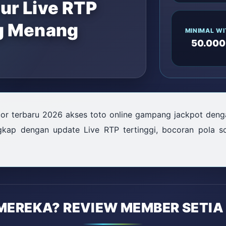
tur Live RTP
g Menang
MINIMAL W
50.000
acor terbaru 2026 akses toto online gampang jackpot denga
gkap dengan update Live RTP tertinggi, bocoran pola sc
MEREKA? REVIEW MEMBER SETI