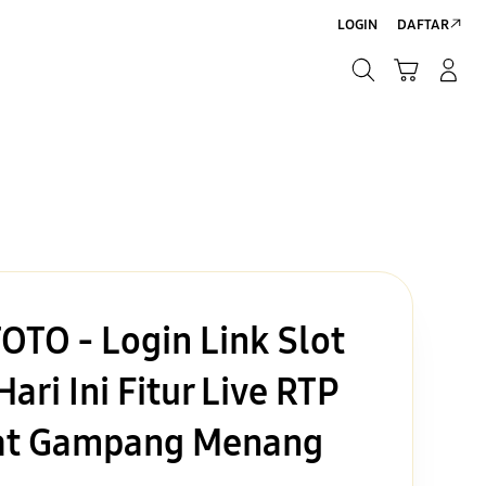
LOGIN
DAFTAR
Cari
Troli
Login/Sign-Up
Cari
TO - Login Link Slot
ari Ini Fitur Live RTP
at Gampang Menang