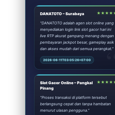
★★★★
DANATOTO – Surabaya
"DANATOTO adalah agen slot online yang
menyediakan login link slot gacor hari ini
live RTP akurat gampang menang dengan
pembayaran jackpot besar, gameplay asik
dan akses mudah dari semua perangkat."
2026-06-11T03:05:26+07:00
★★★★
Slot Gacor Online – Pangkal
Pinang
"Proses transaksi di platform tersebut
berlangsung cepat dan tanpa hambatan
menurut ulasan pengguna."