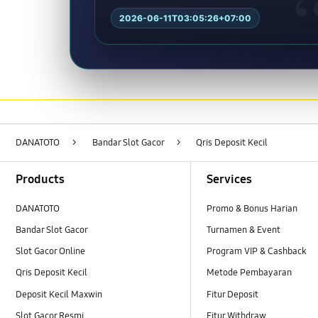
2026-06-11T03:05:26+07:00
DANATOTO
>
Bandar Slot Gacor
>
Qris Deposit Kecil
Footer Navigation
Products
Services
DANATOTO
Promo & Bonus Harian
Bandar Slot Gacor
Turnamen & Event
Slot Gacor Online
Program VIP & Cashback
Qris Deposit Kecil
Metode Pembayaran
Deposit Kecil Maxwin
Fitur Deposit
Slot Gacor Resmi
Fitur Withdraw