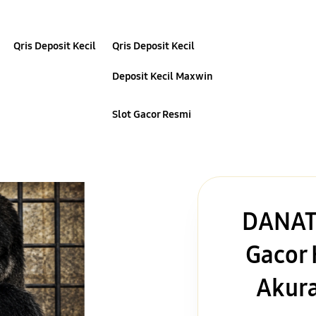
Qris Deposit Kecil
Qris Deposit Kecil
Deposit Kecil Maxwin
Slot Gacor Resmi
DANATO
Gacor H
Akur