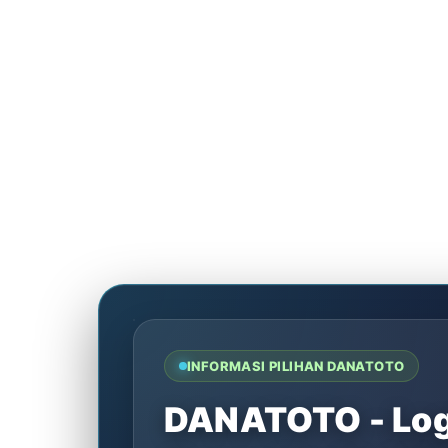
Layer Popup Close
INFORMASI PILIHAN DANATOTO
DANATOTO - Logi