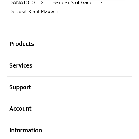
DANATOTO
>
Bandar Slot Gacor
>
Deposit Kecil Maxwin
Buka
Footer Navigation
Products
Buka
Services
Buka
Support
Buka
Account
Buka
Information