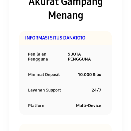
Akurat Gampang
Menang
INFORMASI SITUS DANATOTO
Penilaian
5 JUTA
Pengguna
PENGGUNA
Minimal Deposit
10.000 Ribu
Layanan Support
24/7
Platform
Multi-Device