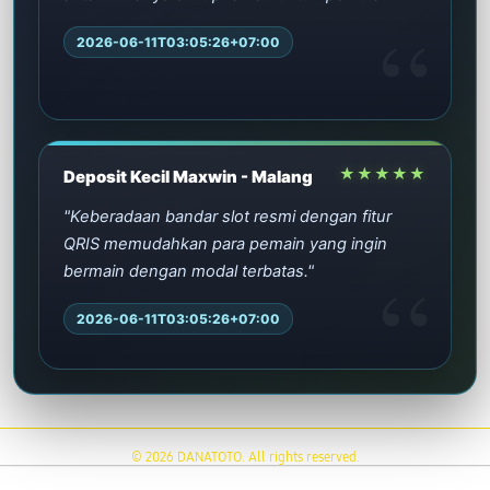
2026-06-11T03:05:26+07:00
★★★★★
Deposit Kecil Maxwin - Malang
"Keberadaan bandar slot resmi dengan fitur
QRIS memudahkan para pemain yang ingin
bermain dengan modal terbatas."
2026-06-11T03:05:26+07:00
© 2026 DANATOTO. All rights reserved.