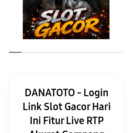
DANATOTO - Login
Link Slot Gacor Hari
Ini Fitur Live RTP