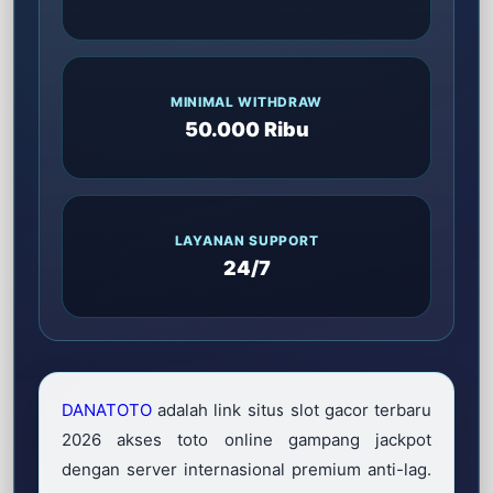
MINIMAL WITHDRAW
50.000 Ribu
LAYANAN SUPPORT
24/7
DANATOTO
adalah link situs slot gacor terbaru
2026 akses toto online gampang jackpot
dengan server internasional premium anti-lag.