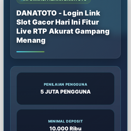
DANATOTO - Login Link
Slot Gacor Hari Ini Fitur
Live RTP Akurat Gampang
Menang
PENILAIAN PENGGUNA
5 JUTA PENGGUNA
MINIMAL DEPOSIT
10.000 Ribu