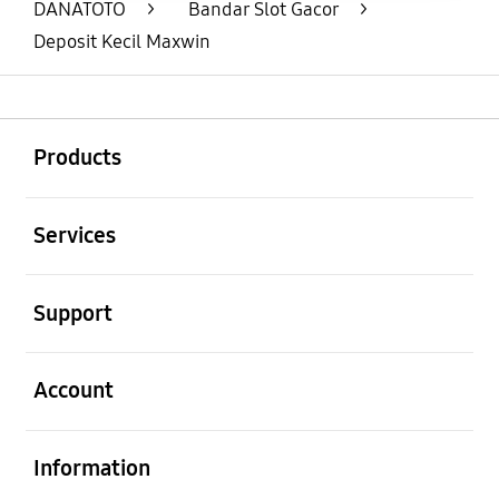
DANATOTO
>
Bandar Slot Gacor
>
Deposit Kecil Maxwin
Buka
Footer Navigation
Products
Buka
Services
Buka
Support
Buka
Account
Buka
Information