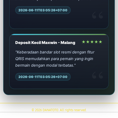
2026-06-11T03:05:26+07:00
★★★★★
Deposit Kecil Maxwin - Malang
"Keberadaan bandar slot resmi dengan fitur
QRIS memudahkan para pemain yang ingin
bermain dengan modal terbatas."
2026-06-11T03:05:26+07:00
© 2026 DANATOTO. All rights reserved.