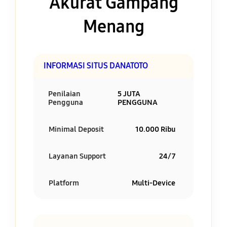
Akurat Gampang
Menang
INFORMASI SITUS DANATOTO
Penilaian
5 JUTA
Pengguna
PENGGUNA
Minimal Deposit
10.000 Ribu
Layanan Support
24/7
Platform
Multi-Device