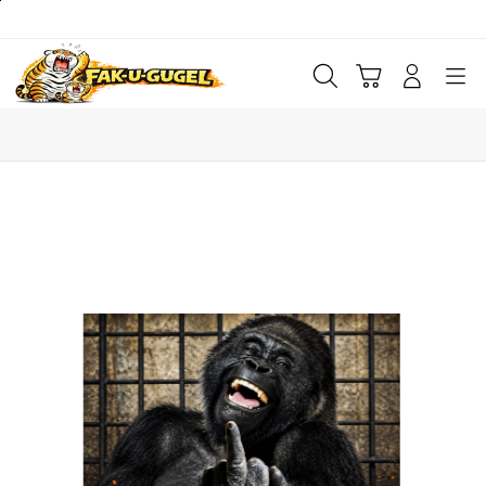
Skip
to
content
Cari
Troli
Login
Navigation
Buka Info Lebih Lanjut