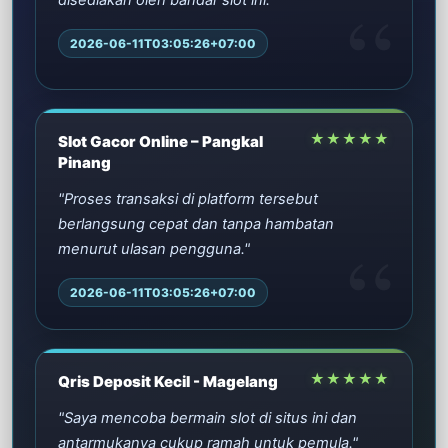
disediakan oleh bandar slot ini."
2026-06-11T03:05:26+07:00
★★★★★
Slot Gacor Online – Pangkal
Pinang
"Proses transaksi di platform tersebut
berlangsung cepat dan tanpa hambatan
menurut ulasan pengguna."
2026-06-11T03:05:26+07:00
★★★★★
Qris Deposit Kecil - Magelang
"Saya mencoba bermain slot di situs ini dan
antarmukanya cukup ramah untuk pemula."