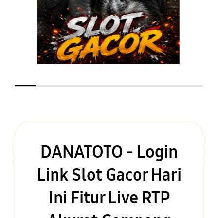
DANATOTO - Login
Link Slot Gacor Hari
Ini Fitur Live RTP