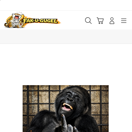
Skip
to
content
Cari
Troli
Login
Navigation
Buka Info Lebih Lanjut