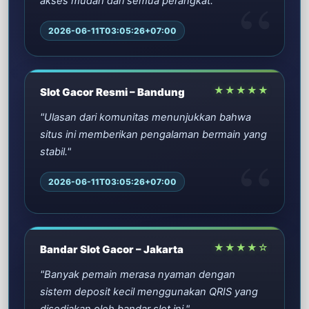
akses mudah dari semua perangkat."
2026-06-11T03:05:26+07:00
★★★★★
Slot Gacor Resmi – Bandung
"Ulasan dari komunitas menunjukkan bahwa
situs ini memberikan pengalaman bermain yang
stabil."
2026-06-11T03:05:26+07:00
★★★★☆
Bandar Slot Gacor – Jakarta
"Banyak pemain merasa nyaman dengan
sistem deposit kecil menggunakan QRIS yang