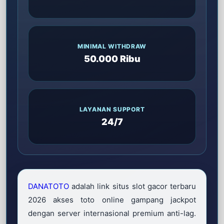
MINIMAL WITHDRAW
50.000 Ribu
LAYANAN SUPPORT
24/7
DANATOTO
adalah link situs slot gacor terbaru
2026 akses toto online gampang jackpot
dengan server internasional premium anti-lag.