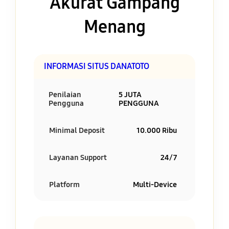
Akurat Gampang
Menang
INFORMASI SITUS DANATOTO
Penilaian
5 JUTA
Pengguna
PENGGUNA
Minimal Deposit
10.000 Ribu
Layanan Support
24/7
Platform
Multi-Device