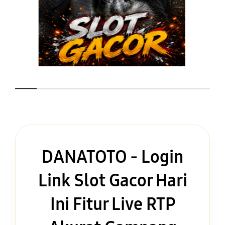
DANATOTO - Login
Link Slot Gacor Hari
Ini Fitur Live RTP