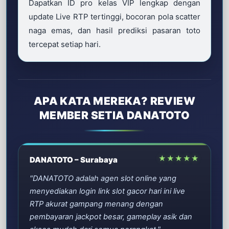
Dapatkan ID pro kelas VIP lengkap dengan
update Live RTP tertinggi, bocoran pola scatter
naga emas, dan hasil prediksi pasaran toto
tercepat setiap hari.
APA KATA MEREKA? REVIEW
MEMBER SETIA DANATOTO
★★★★★
DANATOTO – Surabaya
"DANATOTO adalah agen slot online yang
menyediakan login link slot gacor hari ini live
RTP akurat gampang menang dengan
pembayaran jackpot besar, gameplay asik dan