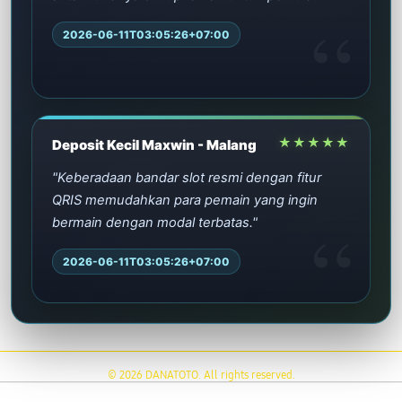
2026-06-11T03:05:26+07:00
★★★★★
Deposit Kecil Maxwin - Malang
"Keberadaan bandar slot resmi dengan fitur
QRIS memudahkan para pemain yang ingin
bermain dengan modal terbatas."
2026-06-11T03:05:26+07:00
© 2026 DANATOTO. All rights reserved.