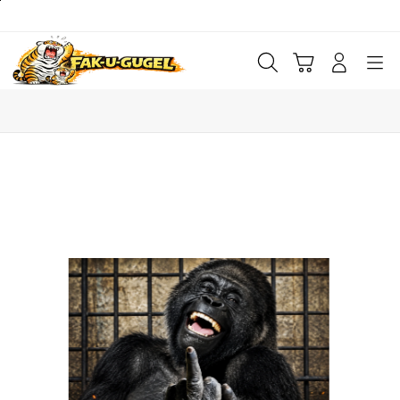
Skip
to
content
Cari
Troli
Login
Navigation
Buka Info Lebih Lanjut