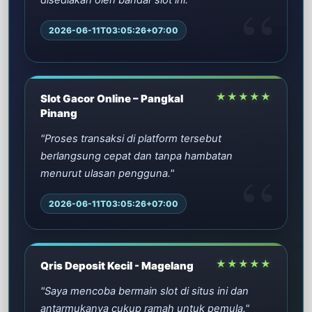
disediakan oleh bandar slot ini."
2026-06-11T03:05:26+07:00
★★★★★
Slot Gacor Online – Pangkal
Pinang
"Proses transaksi di platform tersebut
berlangsung cepat dan tanpa hambatan
menurut ulasan pengguna."
2026-06-11T03:05:26+07:00
★★★★★
Qris Deposit Kecil - Magelang
"Saya mencoba bermain slot di situs ini dan
antarmukanya cukup ramah untuk pemula."